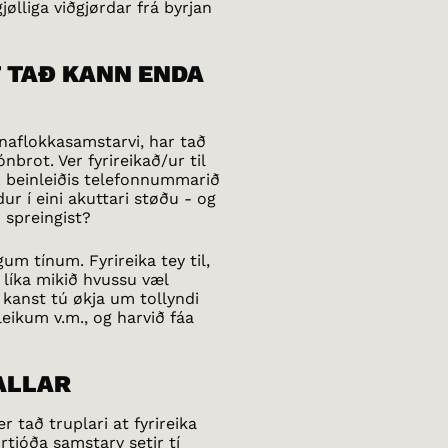
jølliga viðgjørdar frá byrjan
T TAÐ KANN ENDA
inaflokkasamstarvi, har tað
nbrot. Ver fyrireikað/ur til
d. beinleiðis telefonnummarið
r í eini akuttari støðu - og
 spreingist?
m tínum. Fyrireika tey til,
líka mikið hvussu væl
t kanst tú økja um tollyndi
ikum v.m., og harvið fáa
ALLAR
 tað truplari at fyrireika
tjóða samstarv setir tí