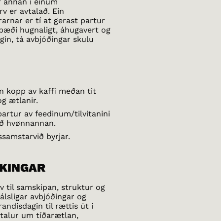
r annan í einum
v er avtalað. Ein
arnar er tí at gerast partur
a bæði hugnaligt, áhugavert og
gin, tá avbjóðingar skulu
n kopp av kaffi meðan tit
g ætlanir.
partur av feedinum/tilvitanini
við hvønnannan.
ssamstarvið byrjar.
IKINGAR
v til samskipan, struktur og
lsligar avbjóðingar og
andisdagin til rættis út í
vtalur um tíðarætlan,