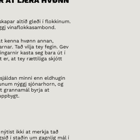
R AT LÆRA HVØNN
apar altíð gleði í flokkinum.
ýggj vinaflokkasambond.
a at kenna hvønn annan,
rnar. Tað vilja tey fegin. Gev
ngarnir kasta seg bara út í
er, at tey rættiliga skjótt
 sjáldan minni enn eldhugin
unum nýggj sjónarhorn, og
tt grannamál byrja at
 uppbygt.
ýtist ikki at merkja tað
sið í staðin um gagnlig mál í