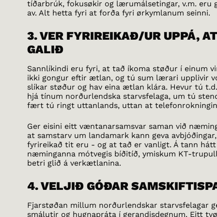
tíðarbrúk, fokusøkir og lærumálsetingar, v.m. eru g
av. Alt hetta fyri at forða fyri ørkymlanum seinni.
3. VER FYRIREIKAÐ/UR UPPÁ, A
GALIÐ
Sannlíkindi eru fyri, at tað íkoma støður í einum v
ikki gongur eftir ætlan, og tú sum lærari upplivir vó
slíkar støður og hav eina ætlan klára. Hevur tú t.
hjá tínum norðurlendska starvsfelaga, um tú stendu
fært tú ringt uttanlands, uttan at telefonrokningin
Ger eisini eitt væntanarsamsvar saman við næmingu
at samstarv um landamark kann geva avbjóðingar, 
fyrireikað tit eru - og at tað er vanligt. Á tann hát
næminganna mótvegis bíðitíð, ymiskum KT-trupulle
betri glið á verkætlanina.
4. VELJIÐ GÓÐAR SAMSKIFTISP
Fjarstøðan millum norðurlendskar starvsfelagar ger
smálutir og hugnapráta í gerandisdegnum. Eitt tvør