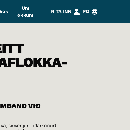
Um
abók
RITA INN
FO
okkum
EITT
AFLOKKA-
AMBAND VIÐ
va, siðvenjur, tíðarsonur)