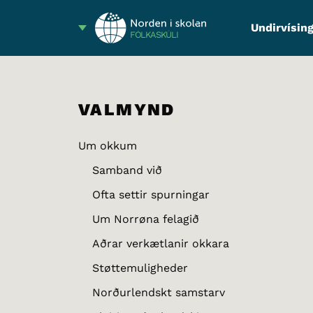
Undirvísing
FÓLKASKÚLI
VALMYND
Um okkum
Samband við
Ofta settir spurningar
Um Norrøna felagið
Aðrar verkætlanir okkara
Støttemuligheder
Norðurlendskt samstarv