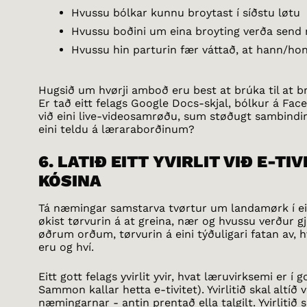
Hvussu bólkar kunnu broytast í síðstu løtu
Hvussu boðini um eina broyting verða send 
Hvussu hin parturin fær váttað, at hann/hon
Hugsið um hvørji amboð eru best at brúka til at 
Er tað eitt felags Google Docs-skjal, bólkur á Fa
við eini live-videosamrøðu, sum støðugt sambindir 
eini teldu á læraraborðinum?
6. LATIÐ EITT YVIRLIT VIÐ E-T
KÓSINA
Tá næmingar samstarva tvørtur um landamørk í ei
økist tørvurin á at greina, nær og hvussu verður gj
øðrum orðum, tørvurin á eini týðuligari fatan av, 
eru og hví.
Eitt gott felags yvirlit yvir, hvat læruvirksemi er í 
Sammon kallar hetta e-tivitet). Yvirlitið skal altíð v
næmingarnar - antin prentað ella talgilt. Yvirlitið sk