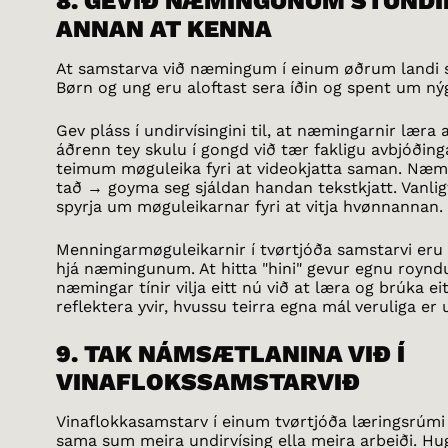
8. GEVIÐ NÆMINGUNUM STUNDI
ANNAN AT KENNA
At samstarva við næmingum í einum øðrum landi sk
Børn og ung eru aloftast sera íðin og spent um n
Gev pláss í undirvísingini til, at næmingarnir lær
áðrenn tey skulu í gongd við tær fakligu avbjóðinga
teimum møguleika fyri at videokjatta saman. Næmi
tað → goyma seg sjáldan handan tekstkjatt. Vanligt 
spyrja um møguleikarnar fyri at vitja hvønnannan.
Menningarmøguleikarnir í tvørtjóða samstarvi eru
hjá næmingunum. At hitta "hini" gevur egnu roynd
næmingar tínir vilja eitt nú við at læra og brúka ei
reflektera yvir, hvussu teirra egna mál veruliga er
9. TAK NÁMSÆTLANINA VIÐ Í
VINAFLOKSSAMSTARVIÐ
Vinaflokkasamstarv í einum tvørtjóða læringsrúmi n
sama sum meira undirvísing ella meira arbeiði. Hug