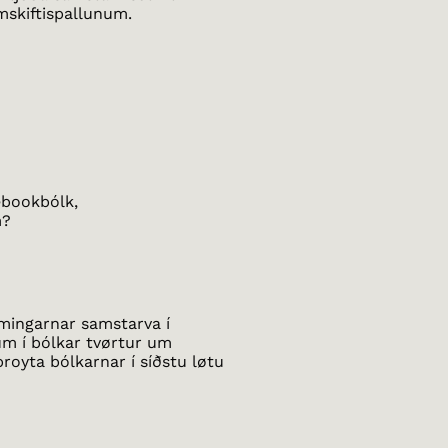
amskiftispallunum.
ebookbólk,
m?
æmingarnar samstarva í
m í bólkar tvørtur um
broyta bólkarnar í síðstu løtu