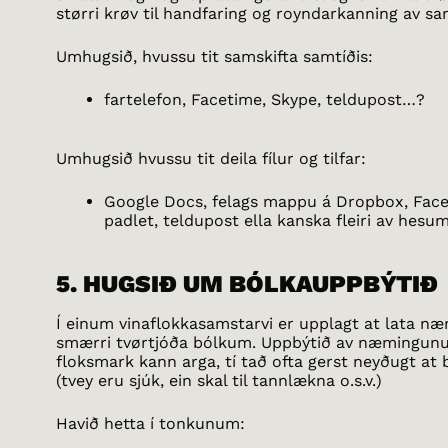
størri krøv til handfaring og royndarkanning av s
Umhugsið, hvussu tit samskifta samtíðis:
fartelefon, Facetime, Skype, teldupost…?
Umhugsið hvussu tit deila fílur og tilfar:
Google Docs, felags mappu á Dropbox, Fac
padlet, teldupost ella kanska fleiri av hesu
5. HUGSIÐ UM BÓLKAUPPBÝTIÐ
Í einum vinaflokkasamstarvi er upplagt at lata n
smærri tvørtjóða bólkum. Uppbýtið av næmingunu
floksmark kann arga, tí tað ofta gerst neyðugt at 
(tvey eru sjúk, ein skal til tannlækna o.s.v.)
Havið hetta í tonkunum: