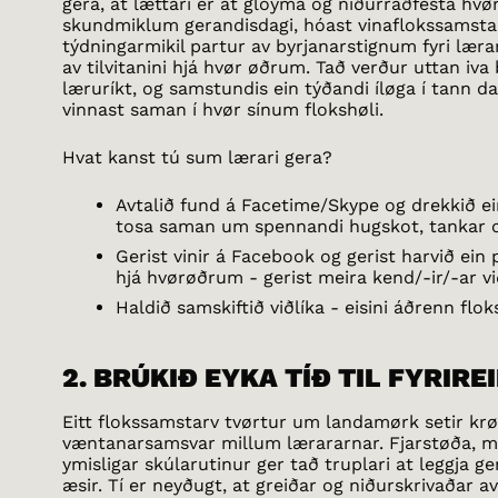
gera, at lættari er at gloyma og niðurraðfesta hvø
skundmiklum gerandisdagi, hóast vinaflokssamstar
týdningarmikil partur av byrjanarstignum fyri lærar
av tilvitanini hjá hvør øðrum. Tað verður uttan iv
læruríkt, og samstundis ein týðandi íløga í tann da
vinnast saman í hvør sínum flokshøli.
Hvat kanst tú sum lærari gera?
Avtalið fund á Facetime/Skype og drekkið ei
tosa saman um spennandi hugskot, tankar o
Gerist vinir á Facebook og gerist harvið ein 
hjá hvørøðrum - gerist meira kend/-ir/-ar 
Haldið samskiftið viðlíka - eisini áðrenn flok
2. BRÚKIÐ EYKA TÍÐ TIL FYRIRE
Eitt flokssamstarv tvørtur um landamørk setir krø
væntanarsamsvar millum lærararnar. Fjarstøða, má
ymisligar skúlarutinur ger tað truplari at leggja ger
æsir. Tí er neyðugt, at greiðar og niðurskrivaðar a