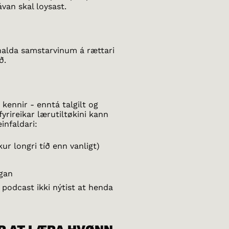
van skal loysast.
at halda samstarvinum á rættari
að.
kennir - enntá talgilt og
fyrireikar lærutiltøkini kann
infaldari:
ur longri tíð enn vanligt)
ngan
 podcast ikki nýtist at henda