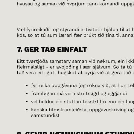
hvussu og saman við hvørjum tann komandi uppgá
Væl fyrireikaðir og stýrandi e-tivitetir hjálpa til 
kós, so at tú sum lærari fær brúkt tíð tína til ann
7. GER TAÐ EINFALT
Eitt tvørtjóða samstarv saman við nøkrum, ein ikki 
fleirmálsligt - er avbjóðing í sær sjálvum. So tá tú 
tað vera eitt gott hugskot at byrja við at gera tað e
fyrireika uppgávuna (og rokna við, at hon tek
framløgan má vera stuttsøgd og eggjandi
vel heldur ein stuttan tekst/film enn ein la
kanska filmsframleiðsla, uppgávuskriving og
samstundis!