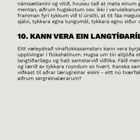
námsætlanini og vitið, hvussu tað at møta einum g
mentan, øðrum hugskotum osv. ikki í veruleikanum 
framman fyri tykkum við tí úrsliti, at tit fáa møgul
sjálvi, tykkara egna tungumál, tykkara egnu siður os
10. KANN VERA EIN LANGTÍÐAR
Eitt væleydnað vinaflokkasamstarv kann vera byrja
upplivingar í flokshølinum. Hugsa um tín altjóða s
langtíðaríløgu og halt samstarvið viðlíka. Fáið me
og lærið av tykkara royndum so hvørt. Kanska sams
víðkast til aðrar lærugreinar eisini - eitt nú tværf
øðrum sergreinalærarum?