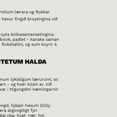
millum lærara og flokkar
 hevur fingið broytingina við
broyta bólkasamansetingina.
cebook, padlet - kanska saman
flokshølini, og sum koyrir á
IVITETUM HALDA
num tykisligum lærurúmi, so
ørt - og hvør kósin er. Við
hvar í tilgongdini næmingarnir
gongd, hjálpir hesum (Gilly
era atgongiligt fyri
al vísa, hvat, nær, hví,