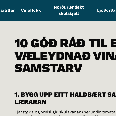
Norðurlendskt
artilfar
Vinaflokk
Ljóðorð
skúlakjatt
10 GÓÐ RÁÐ TIL 
VÆLEYDNAÐ VIN
SAMSTARV
1. BYGG UPP EITT HALDBÆRT S
LÆRARAN
Fjarstøða og ymisligir skúlavanar (herundir tímatal