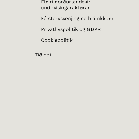
Fleiri norðurlendskir
undirvisíngaraktørar
Fá starvsvenjingina hjá okkum
Privatlivspolitik og GDPR
Cookiepolitik
Tíðindi