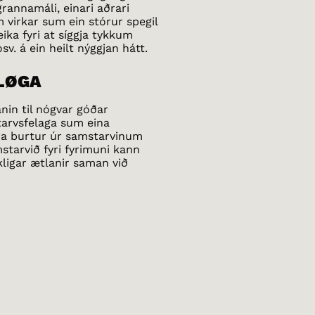
rannamáli, einari aðrari
virkar sum ein stórur spegil
eika fyri at síggja tykkum
v. á ein heilt nýggjan hátt.
ÍLØGA
nin til nógvar góðar
tarvsfelaga sum eina
ira burtur úr samstarvinum
tarvið fyri fyrimuni kann
akligar ætlanir saman við