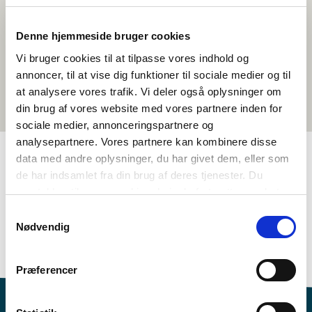
Denne hjemmeside bruger cookies
Vi bruger cookies til at tilpasse vores indhold og
annoncer, til at vise dig funktioner til sociale medier og til
at analysere vores trafik. Vi deler også oplysninger om
din brug af vores website med vores partnere inden for
sociale medier, annonceringspartnere og
analysepartnere. Vores partnere kan kombinere disse
data med andre oplysninger, du har givet dem, eller som
de har indsamlet fra din brug af deres tjenester. Du
TAGS
samtykker til vores cookies, hvis du fortsætter med at
Mál
Tónleikur
Evnispakkin
anvende vores hjemmeside.
Samtykkevalg
Sprogforståelse - nabosprogundervisning
Nødvendig
Norðurlendsk mentanarfatan
>3 frálærutímar
Præferencer