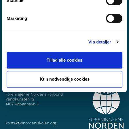
Statistik
Marketing
Vilt tú vita meira um Norden i skolen?
Tilmelda teg til okkara tíðindabræv
Vis detaljer
Fylg okkum á Faebook
Tillad alle cookies
Fylg okkum á Instagram
Kun nødvendige cookies
SAMBAND VIÐ
Foreningerne Nordens Forbund
Vandkunsten 12
1467
København K
kontakt@nordeniskolen.org