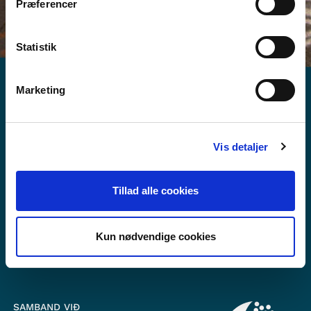
Præferencer
Statistik
Marketing
Vis detaljer
Vilt tú vita meira um Norden i skolen?
Tilmelda teg til okkara tíðindabræv
Tillad alle cookies
Fylg okkum á Faebook
Kun nødvendige cookies
Fylg okkum á Instagram
SAMBAND VIÐ