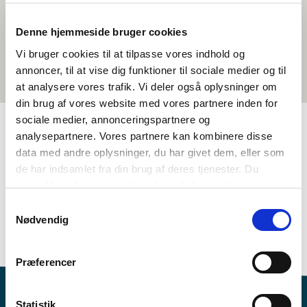
Denne hjemmeside bruger cookies
Vi bruger cookies til at tilpasse vores indhold og
annoncer, til at vise dig funktioner til sociale medier og til
at analysere vores trafik. Vi deler også oplysninger om
din brug af vores website med vores partnere inden for
sociale medier, annonceringspartnere og
analysepartnere. Vores partnere kan kombinere disse
TAGS
data med andre oplysninger, du har givet dem, eller som
de har indsamlet fra din brug af deres tjenester. Du
5.-6. flokkur
7.-10. flokkur
Mál
Uppskot til ítriv
samtykker til vores cookies, hvis du fortsætter med at
Málfatan – tala (DA, NO, SV)
anvende vores hjemmeside.
Samtykkevalg
Sprogforståelse - nabosprogundervisning
Nødvendig
1-3 frálærutímar
Præferencer
Statistik