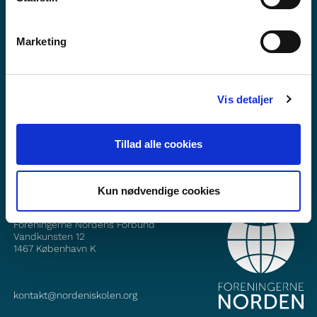
Marketing
Vilt tú vita meira um Norden i skolen?
Tilmelda teg til okkara tíðindabræv
Vis detaljer
Fylg okkum á Faebook
Fylg okkum á Instagram
Tillad alle cookies
Kun nødvendige cookies
SAMBAND VIÐ
Foreningerne Nordens Forbund
Vandkunsten 12
1467
København K
kontakt@nordeniskolen.org