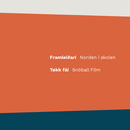
Framleiðari
Norden i skolen
Tøkk fái
Snöball Film