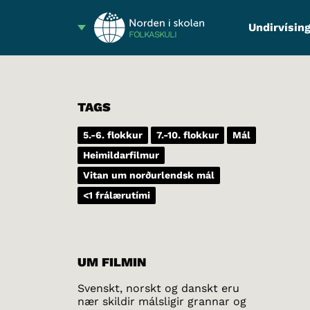
Undirvísing
FÓLKASKÚLI
TAGS
5.-6. flokkur
7.-10. flokkur
Mál
Heimildarfilmur
Vitan um norðurlendsk mál
<1 frálærutími
UM FILMIN
Svenskt, norskt og danskt eru
nær skildir málsligir grannar og