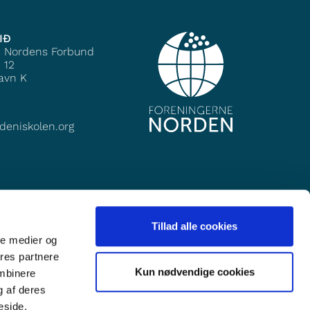
IÐ
e Nordens Forbund
 12
avn K
deniskolen.org
Tillad alle cookies
ale medier og
ores partnere
Kun nødvendige cookies
ombinere
g af deres
eside.