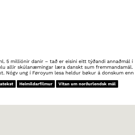
. 5 milliónir danir – tað er eisini eitt týðandi annaðmál í
kulu allir skúlanæmingar læra danskt sum fremmandamál.
rkt. Nógv ung í Føroyum lesa heldur bøkur á donskum enn
 eitt týðandi minnilutamál í norðara parti av Týsklandi. U
 í týska landslutinum Suðurslesvig.
atekst
Heimildarfilmur
Vitan um norðurlendsk mál