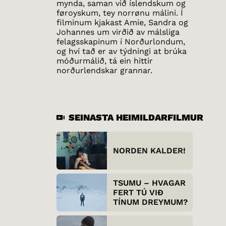
mynda, saman við íslendskum og
føroyskum, tey norrønu málini. Í
filminum kjakast Amie, Sandra og
Johannes um virðið av málsliga
felagsskapinum í Norðurlondum,
og hví tað er av týdningi at brúka
móðurmálið, tá ein hittir
norðurlendskar grannar.
SEINASTA HEIMILDARFILMUR
NORDEN KALDER!
TSUMU – HVAGAR
FERT TÚ VIÐ
TÍNUM DREYMUM?