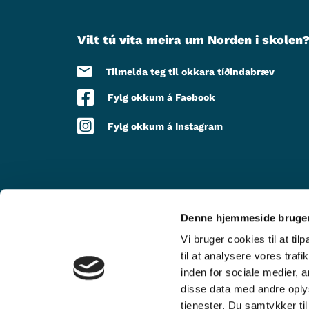
Vilt tú vita meira um Norden i skolen
Tilmelda teg til okkara tíðindabræv
Fylg okkum á Faebook
Fylg okkum á Instagram
Denne hjemmeside bruger
VIÐ STUÐLI FRÁ
Vi bruger cookies til at til
til at analysere vores tra
inden for sociale medier,
disse data med andre oplys
tjenester. Du samtykker t