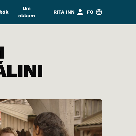
Um
abók
RITA INN
FO
okkum
M
LINI