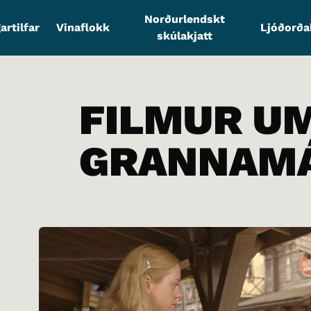
Norðurlendskt
artilfar
Vinaflokk
Ljóðorð
skúlakjatt
FILMUR U
GRANNAMÁ