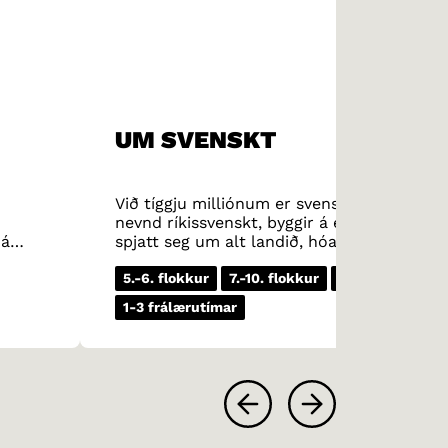
UM SVENSKT
Við tíggju milliónum er svenskt tað størst
nevnd ríkissvenskt, byggir á eina dialekt, i
 á
spjatt seg um alt landið, hóast dialektirn
ml.
um týðuligar svenskar dialektir. Skánskt e
meðan gotlendskt er kent fyri sínar sjálvljó
5.-6. flokkur
7.-10. flokkur
Mál
Faktatek
heldur enn ’höst’ og ’stain’ heldur enn ’sten
1-3 frálærutímar