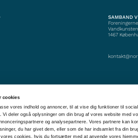
SAMBAND V
?
Foreningern
Vandkunsten
1467
Københ
kontakt@nor
 cookies
passe vores indhold og annoncer, til at vise dig funktioner til soci
fik. Vi deler også oplysninger om din brug af vores website med v
 annonceringspartnere og analysepartnere. Vores partnere kan k
ninger, du har givet dem, eller som de har indsamlet fra din bru
il vores cookies, hvis du fortsætter med at anvende vores hjemm