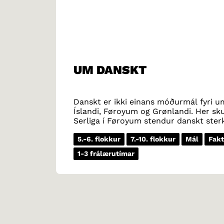
UM DANSKT
Danskt er ikki einans móðurmál fyri uml
Íslandi, Føroyum og Grønlandi. Her s
Serliga í Føroyum stendur danskt ste
teirra egna móðurmáli. Danskt er eisini
50.000 fólk hava danskt sum móðurmál
5.-6. flokkur
7.-10. flokkur
Mál
Fakt
1-3 frálærutímar