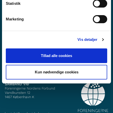
Statistik
Marketing
Vilt tú vita meira um Norden i skolen?
Tilmelda teg til okkara tíðindabræv
Vis detaljer
Fylg okkum á Faebook
Tillad alle cookies
Fylg okkum á Instagram
Kun nødvendige cookies
SAMBAND VIÐ
Foreningerne Nordens Forbund
Vandkunsten 12
1467
København K