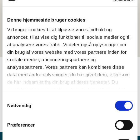
Denne hjemmeside bruger cookies
Vi bruger cookies til at tilpasse vores indhold og
annoncer, til at vise dig funktioner til sociale medier og til
at analysere vores trafik. Vi deler også oplysninger om
din brug af vores website med vores partnere inden for
sociale medier, annonceringspartnere og
analysepartnere. Vores partnere kan kombinere disse
data med andre oplysninger, du har givet dem, eller som
TAGS
de har indsamlet fra din brug af deres tjenester. Du
samtykker til vores cookies, hvis du fortsætter med at
Mál
Uppskot til ítriv
Tónleikur
anvende vores hjemmeside.
Samtykkevalg
Málfatan – skrivt (DA, NO, SV)
Nødvendig
Málfatan – tala (DA, NO, SV)
Identitet
1-3 frálærutímar
Præferencer