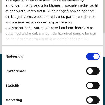
annoncer, til at vise dig funktioner til sociale medier og til
at analysere vores trafik. Vi deler også oplysninger om
din brug af vores website med vores partnere inden for
sociale medier, annonceringspartnere og
analysepartnere. Vores partnere kan kombinere disse
data med andre oplysninger, du har givet dem, eller som
de har indsamlet fra din brug af deres tjenester. Du
samtykker til vores cookies, hvis du fortsætter med at
anvende vores hjemmeside.
Samtykkevalg
Nødvendig
Præferencer
Statistik
Vilt tú vita meira um Norden i skolen?
Tilmelda teg til okkara tíðindabræv
Marketing
Fylg okkum á Faebook