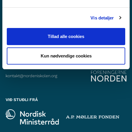
Fylg okkum á Instagram
Vis detaljer
Tillad alle cookies
SAMBAND VIÐ
Foreningerne Nordens Forbund
Vandkunsten 12
Kun nødvendige cookies
1467
København K
kontakt@nordeniskolen.org
VIÐ STUÐLI FRÁ