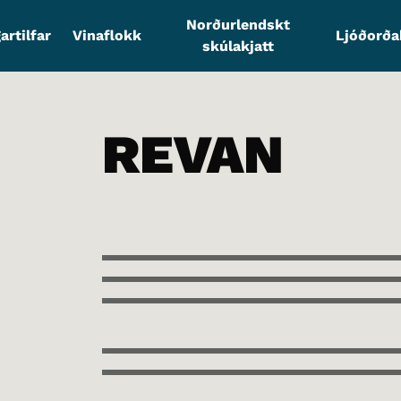
Norðurlendskt
artilfar
Vinaflokk
Ljóðorð
skúlakjatt
REVAN