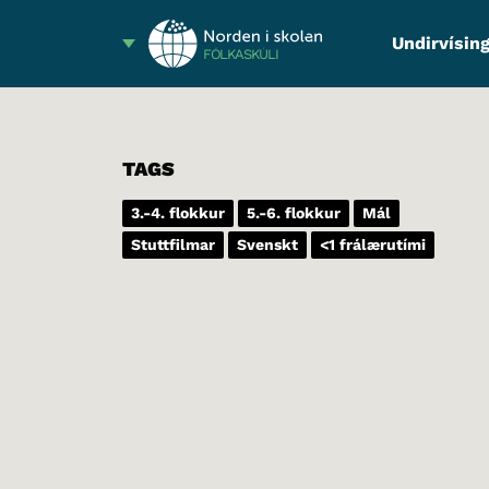
Undirvísing
FÓLKASKÚLI
TAGS
3.-4. flokkur
5.-6. flokkur
Mál
Stuttfilmar
Svenskt
<1 frálærutími