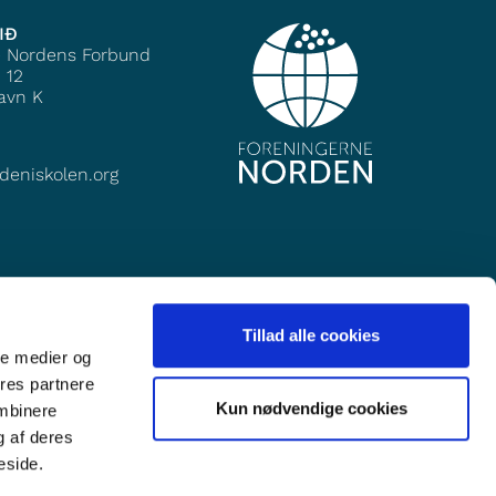
IÐ
e Nordens Forbund
 12
avn K
deniskolen.org
Tillad alle cookies
ale medier og
ores partnere
Kun nødvendige cookies
ombinere
g af deres
eside.