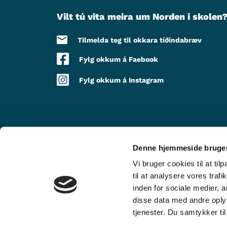
Vilt tú vita meira um Norden i skolen
Tilmelda teg til okkara tíðindabræv
Fylg okkum á Faebook
Fylg okkum á Instagram
Denne hjemmeside bruger
VIÐ STUÐLI FRÁ
Vi bruger cookies til at til
til at analysere vores tra
inden for sociale medier,
disse data med andre oplys
tjenester. Du samtykker t