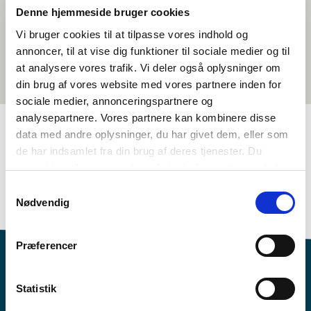
Denne hjemmeside bruger cookies
Vi bruger cookies til at tilpasse vores indhold og
annoncer, til at vise dig funktioner til sociale medier og til
at analysere vores trafik. Vi deler også oplysninger om
din brug af vores website med vores partnere inden for
sociale medier, annonceringspartnere og
analysepartnere. Vores partnere kan kombinere disse
data med andre oplysninger, du har givet dem, eller som
de har indsamlet fra din brug af deres tjenester. Du
TAGS
samtykker til vores cookies, hvis du fortsætter med at
7.-10. flokkur
Mál
Heimildarfilmur
Føroyskt
anvende vores hjemmeside.
Samtykkevalg
1-3 frálærutímar
Nødvendig
Præferencer
Statistik