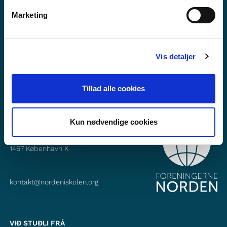
Vilt tú vita meira um Norden i skolen?
Marketing
Tilmelda teg til okkara tíðindabræv
Fylg okkum á Faebook
Vis detaljer
Fylg okkum á Instagram
Tillad alle cookies
Kun nødvendige cookies
SAMBAND VIÐ
Foreningerne Nordens Forbund
Vandkunsten 12
1467
København K
kontakt@nordeniskolen.org
VIÐ STUÐLI FRÁ