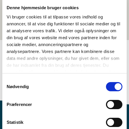
Denne hjemmeside bruger cookies
Vi bruger cookies til at tilpasse vores indhold og
annoncer, til at vise dig funktioner til sociale medier og til
at analysere vores trafik. Vi deler også oplysninger om
din brug af vores website med vores partnere inden for
sociale medier, annonceringspartnere og
analysepartnere. Vores partnere kan kombinere disse
data med andre oplysninger, du har givet dem, eller som
TAGS
de har indsamlet fra din brug af deres tjenester. Du
Mál
3.-4. flokkur
5.-6. flokkur
7.-10. flokkur
samtykker til vores cookies, hvis du fortsætter med at
Málfatan – skrivt (DA, NO, SV)
Uppskot til ítriv
anvende vores hjemmeside.
Samtykkevalg
Nødvendig
1-3 frálærutímar
Præferencer
Statistik