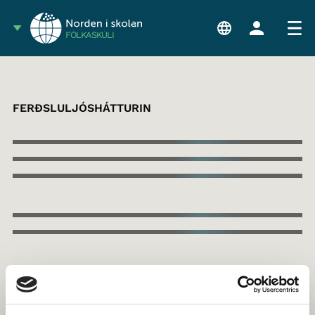
FÓLKASKÚLI
FERÐSLULJÓSHÁTTURIN