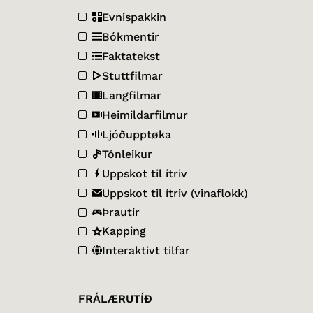
Evnispakkin
Bókmentir
Faktatekst
Stuttfilmar
Langfilmar
Heimildarfilmur
Ljóðupptøka
Tónleikur
Uppskot til ítriv
Uppskot til ítriv (vinaflokk)
Þrautir
Kapping
Interaktivt tilfar
FRÁLÆRUTÍÐ