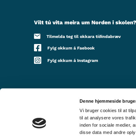
Vilt tú vita meira um Norden i skolen
Tilmelda teg til okkara tíðindabræv
Fylg okkum á Faebook
Fylg okkum á Instagram
Denne hjemmeside bruger
VIÐ STUÐLI FRÁ
Vi bruger cookies til at til
til at analysere vores tra
inden for sociale medier,
disse data med andre oplys