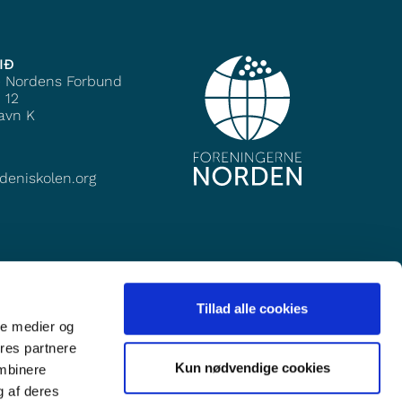
IÐ
e Nordens Forbund
 12
avn K
deniskolen.org
Tillad alle cookies
ale medier og
ores partnere
Kun nødvendige cookies
ombinere
g af deres