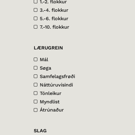
1.-2. flokkur
3.-4. flokkur
5.-6. flokkur
7.-10. flokkur
LÆRUGREIN
Mál
Søga
Samfelagsfrøði
Náttúruvísindi
Tónleikur
Myndlist
Átrúnaður
SLAG