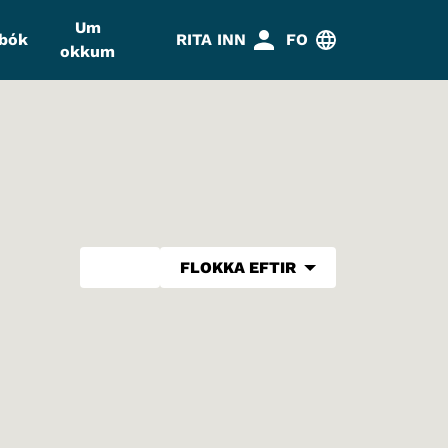
Um
abók
RITA INN
FO
okkum
FLOKKA EFTIR