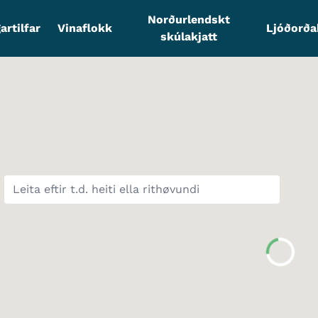
Norðurlendskt
artilfar
Vinaflokk
Ljóðorð
skúlakjatt