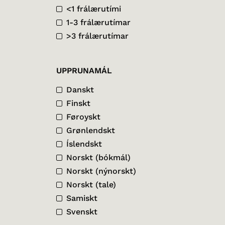
<1 frálærutími
1-3 frálærutímar
>3 frálærutímar
UPPRUNAMÁL
Danskt
Finskt
Føroyskt
Grønlendskt
Íslendskt
Norskt (bókmál)
Norskt (nýnorskt)
Norskt (tale)
Samiskt
Svenskt