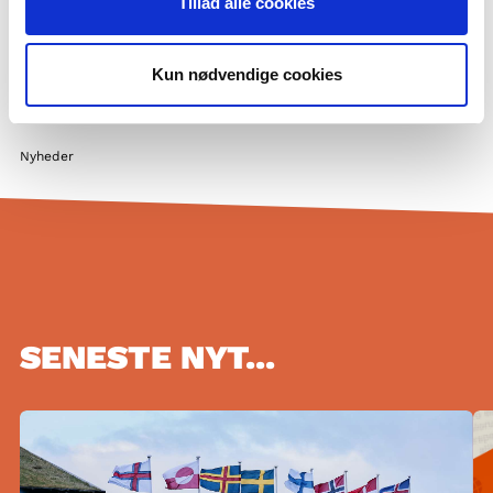
Tillad alle cookies
Flere nordiske undervisningsaktører
Praktikophold hos os
Privatlivspolitik og GDPR
Kun nødvendige cookies
Cookiepolitik
Nyheder
SENESTE NYT...