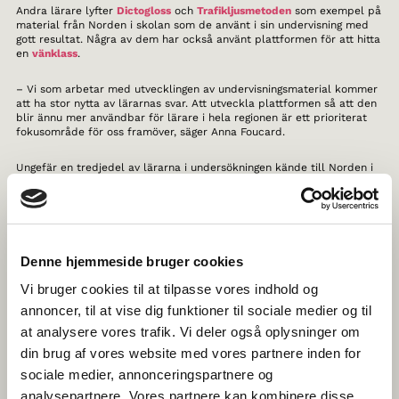
Andra lärare lyfter
Dictogloss
och
Trafikljusmetoden
som exempel på
material från Norden i skolan som de använt i sin undervisning med
gott resultat. Några av dem har också använt plattformen för att hitta
en
vänklass
.
– Vi som arbetar med utvecklingen av undervisningsmaterial kommer
att ha stor nytta av lärarnas svar. Att utveckla plattformen så att den
blir ännu mer användbar för lärare i hela regionen är ett prioriterat
fokusområde för oss framöver, säger Anna Foucard.
Ungefär en tredjedel av lärarna i undersökningen kände till Norden i
skolan sedan tidigare. En svensk lärare berättar:
– [Jag] blev förvånad över att hitta så mycket bra och användbart
material på webbplatsen. Det kommer jag definitivt att använda i min
undervisning.
Denne hjemmeside bruger cookies
– Vi kan se att fler lärare hittar till undervisningsplattformen varje
Vi bruger cookies til at tilpasse vores indhold og
dag, men där har vi fortsatt en viktig uppgift i att bli ännu bättre på
annoncer, til at vise dig funktioner til sociale medier og til
att nå ut till målgruppen, säger Anna Foucard.
at analysere vores trafik. Vi deler også oplysninger om
Läs hela rapporten De skandinaviske sprog i skolen i Norden
din brug af vores website med vores partnere inden for
sociale medier, annonceringspartnere og
analysepartnere. Vores partnere kan kombinere disse