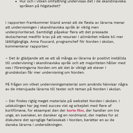
Hur och i vilken omfattning undervisas det i de skandinaviska
språken på högstadiet?
I rapporten framkommer bland annat att de flesta av lärarna menar
att undervisningen i skandinaviska språk är viktig men
underprioriterad. Samtidigt påpekar flera att det pressade
skolschemat medför krav på att resurser i allmänhet måste bli mer
lättillgängliga. Anna Foucard, programchef för Norden i skolan,
kommenterar rapporten:
– Det är glädjande att se att så många av lärarna är positivt inställda
till undervisning i skandinaviska språk och att majoriteten håller med
oss i Föreningarna Norden om att det är viktigt att elever i
grundskolan får mer undervisning om Norden.
På frågan om vilket undervisningsmaterial som används hänvisar några
av de intervjuade lärarna till texter och teman på Norden i skolan.
– Der findes rigtig meget materiale på websitet Norden i skolen. I
udskolingen har jeg med succes vist og arbejdet med flere af
kortfilmene, for eksempel den der
korte film
, der handler om tre
unge, en svensker, en dansker og en nordmand, der mødes for at
diskutere det sproglige fællesskab i Norden, berättar en av de
danska lärarna i undersökningen.