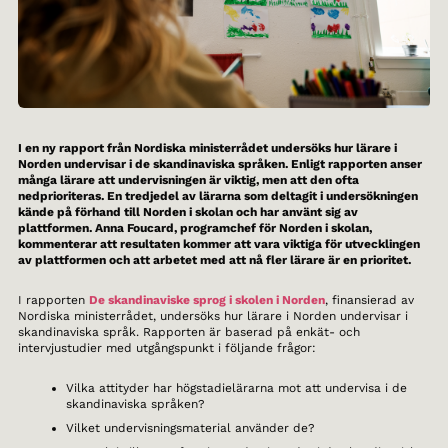
I en ny rapport från Nordiska ministerrådet undersöks hur lärare i
Norden undervisar i de skandinaviska språken. Enligt rapporten anser
många lärare att undervisningen är viktig, men att den ofta
nedprioriteras. En tredjedel av lärarna som deltagit i undersökningen
kände på förhand till Norden i skolan och har använt sig av
plattformen. Anna Foucard, programchef för Norden i skolan,
kommenterar att resultaten kommer att vara viktiga för utvecklingen
av plattformen och att arbetet med att nå fler lärare är en prioritet.
I rapporten
De skandinaviske sprog i skolen i Norden
, finansierad av
Nordiska ministerrådet, undersöks hur lärare i Norden undervisar i
skandinaviska språk. Rapporten är baserad på enkät- och
intervjustudier med utgångspunkt i följande frågor:
Vilka attityder har högstadielärarna mot att undervisa i de
skandinaviska språken?
Vilket undervisningsmaterial använder de?