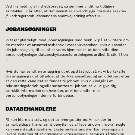
Ved framelding af nyhedsbrevet, så gemmer vi dit nu tidligere
samtykke i 2 år efter, at det senest er anvendt pga. forældelseskrav
jf. Forbrugerombudsmandens spamvejledning afsnit 11.3.
JOBANSØGNINGER
Vi tager glædeligt imod jobansøgninger med henblik på at vurdere om
de matcher et ansættelsesbehov i vores virksomhed. Hvis du sender
din jobansøgning til os, så er vores hjemmel til at behandle dine
personoplysninger databeskyttelsesforordningens artikel 6, stk. 1 litra
f.
Hvis du har sendt en ansøgning til et opslået job, så vil vi bortskaffe
din ansøgning i det tilfælde, at du ikke ansættes, og umiddelbart efter
at den rette kandidat er fundet til jobbet. Hvis du indgår i et
rekrutteringsforløb og/elleransættes til jobbet, så vil vi give dig
særskilt information om hvordan, at vi behandler dine
personoplysninger i denne forbindelse.
DATABEHANDLERE
Få kan klare alt selv, og det samme gælder os. Vi har derfor
samarbejdspartnere, samt benytter os af leverandører, hvoraf nogle
kan være databehandlere. Eksterne leverandører kan eksempelvis
levere systemer til at organisere vores arbejde, services, rådgivning,