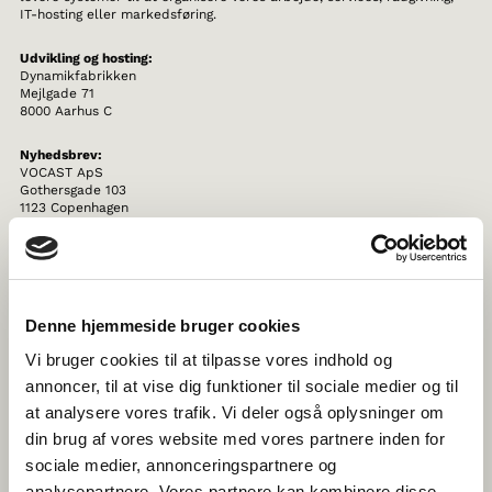
IT-hosting eller markedsføring.
Udvikling og hosting:
Dynamikfabrikken
Mejlgade 71
8000 Aarhus C
Nyhedsbrev:
VOCAST ApS
Gothersgade 103
1123 Copenhagen
Det er vores ansvar at sikre, at dine personoplysninger behandles
ordentligt. Derfor stiller vi høje krav til vores samarbejdspartnere, og
vores partnere skal garantere, at dine personoplysninger er beskyttet.
Denne hjemmeside bruger cookies
Vi indgår derfor aftaler herom med virksomheder (databehandlere),
der håndterer personoplysninger på vores vegne for at højne
Vi bruger cookies til at tilpasse vores indhold og
sikkerheden af dine personoplysninger.
annoncer, til at vise dig funktioner til sociale medier og til
VIDEREGIVELSE AF PERSONOPLYSNINGER
at analysere vores trafik. Vi deler også oplysninger om
din brug af vores website med vores partnere inden for
Vi videregiver ikke dine personoplysninger til tredjemand.
sociale medier, annonceringspartnere og
analysepartnere. Vores partnere kan kombinere disse