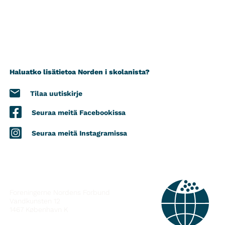
Haluatko lisätietoa Norden i skolanista?
Tilaa uutiskirje
Seuraa meitä Facebookissa
Seuraa meitä Instagramissa
YHTEYSTIEDOT
Foreningerne Nordens Forbund
Vandkunsten 12
1467
København K