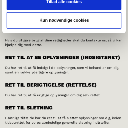
Tillad alle cookies
samt ved at gennemgå vores GDPR-procedurer med medarbejderne.
DE REGISTREREDES RETTIGHEDER
Kun nødvendige cookies
Du har efter databeskyttelsesforordningen en række rettigheder i
forhold til vores behandling af oplysninger om dig.
Hvis du vil gøre brug af dine rettigheder skal du kontakte os, så vi kan
hjælpe dig med dette.
RET TIL AT SE OPLYSNINGER (INDSIGTSRET)
Du har ret til at få indsigt i de oplysninger, som vi behandler om dig,
samt en række yderligere oplysninger.
RET TIL BERIGTIGELSE (RETTELSE)
Du har ret til at få urigtige oplysninger om dig selv rettet.
RET TIL SLETNING
I særlige tilfælde har du ret til at få slettet oplysninger om dig, inden
tidspunktet for vores almindelige generelle sletning indtræffer.