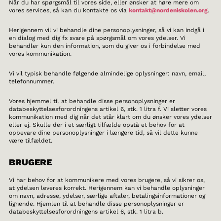
Når du har spørgsmål til vores side, eller ønsker at høre mere om
vores services, så kan du kontakte os via
kontakt@nordeniskolen.org
.
Herigennem vil vi behandle dine personoplysninger, så vi kan indgå i
en dialog med dig fx svare på spørgsmål om vores ydelser. Vi
behandler kun den information, som du giver os i forbindelse med
vores kommunikation.
Vi vil typisk behandle følgende almindelige oplysninger: navn, email,
telefonnummer.
Vores hjemmel til at behandle disse personoplysninger er
databeskyttelsesforordningens artikel 6, stk. 1 litra f. Vi sletter vores
kommunikation med dig når det står klart om du ønsker vores ydelser
eller ej. Skulle der i et særligt tilfælde opstå et behov for at
opbevare dine personoplysninger i længere tid, så vil dette kunne
være tilfældet.
BRUGERE
Vi har behov for at kommunikere med vores brugere, så vi sikrer os,
at ydelsen leveres korrekt. Herigennem kan vi behandle oplysninger
om navn, adresse, ydelser, særlige aftaler, betalingsinformationer og
lignende. Hjemlen til at behandle disse personoplysninger er
databeskyttelsesforordningens artikel 6, stk. 1 litra b.