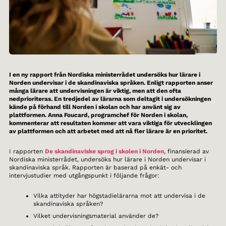
I en ny rapport från Nordiska ministerrådet undersöks hur lärare i
Norden undervisar i de skandinaviska språken. Enligt rapporten anser
många lärare att undervisningen är viktig, men att den ofta
nedprioriteras. En tredjedel av lärarna som deltagit i undersökningen
kände på förhand till Norden i skolan och har använt sig av
plattformen. Anna Foucard, programchef för Norden i skolan,
kommenterar att resultaten kommer att vara viktiga för utvecklingen
av plattformen och att arbetet med att nå fler lärare är en prioritet.
I rapporten
De skandinaviske sprog i skolen i Norden
, finansierad av
Nordiska ministerrådet, undersöks hur lärare i Norden undervisar i
skandinaviska språk. Rapporten är baserad på enkät- och
intervjustudier med utgångspunkt i följande frågor:
Vilka attityder har högstadielärarna mot att undervisa i de
skandinaviska språken?
Vilket undervisningsmaterial använder de?