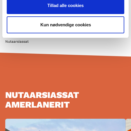
Nunani avannarlerni ilinniartitsissutit amerlanerit
Tillad alle cookies
Suliffimmik misiliiffigisigut
Privatlivspolitik og GDPR
Kun nødvendige cookies
Cookiepolitik
Nutaarsiassat
NUTAARSIASSAT
AMERLANERIT