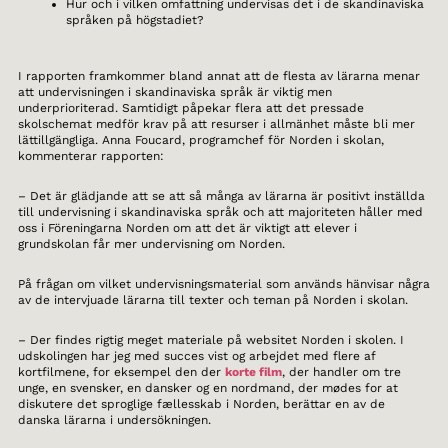
Hur och i vilken omfattning undervisas det i de skandinaviska
språken på högstadiet?
I rapporten framkommer bland annat att de flesta av lärarna menar
att undervisningen i skandinaviska språk är viktig men
underprioriterad. Samtidigt påpekar flera att det pressade
skolschemat medför krav på att resurser i allmänhet måste bli mer
lättillgängliga. Anna Foucard, programchef för Norden i skolan,
kommenterar rapporten:
– Det är glädjande att se att så många av lärarna är positivt inställda
till undervisning i skandinaviska språk och att majoriteten håller med
oss i Föreningarna Norden om att det är viktigt att elever i
grundskolan får mer undervisning om Norden.
På frågan om vilket undervisningsmaterial som används hänvisar några
av de intervjuade lärarna till texter och teman på Norden i skolan.
– Der findes rigtig meget materiale på websitet Norden i skolen. I
udskolingen har jeg med succes vist og arbejdet med flere af
kortfilmene, for eksempel den der
korte film
, der handler om tre
unge, en svensker, en dansker og en nordmand, der mødes for at
diskutere det sproglige fællesskab i Norden, berättar en av de
danska lärarna i undersökningen.