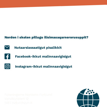
Norden i skolen pillugu ilisimasaqarnerorusuppit?
Nutaarsiassaatigut pisalikkit
Facebook-ikkut malinnaavigisigut
Instagram-ikkut malinnaavigisigut
ATTAVEQARFISSAQ
Foreningerne Nordens Forbund
Vandkunsten 12
1467
København K