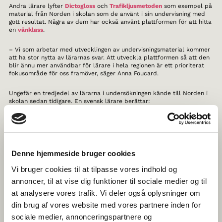
Andra lärare lyfter
Dictogloss
och
Trafikljusmetoden
som exempel på
material från Norden i skolan som de använt i sin undervisning med
gott resultat. Några av dem har också använt plattformen för att hitta
en
vänklass
.
– Vi som arbetar med utvecklingen av undervisningsmaterial kommer
att ha stor nytta av lärarnas svar. Att utveckla plattformen så att den
blir ännu mer användbar för lärare i hela regionen är ett prioriterat
fokusområde för oss framöver, säger Anna Foucard.
Ungefär en tredjedel av lärarna i undersökningen kände till Norden i
skolan sedan tidigare. En svensk lärare berättar:
– [Jag] blev förvånad över att hitta så mycket bra och användbart
material på webbplatsen. Det kommer jag definitivt att använda i min
undervisning.
Denne hjemmeside bruger cookies
– Vi kan se att fler lärare hittar till undervisningsplattformen varje
dag, men där har vi fortsatt en viktig uppgift i att bli ännu bättre på
Vi bruger cookies til at tilpasse vores indhold og
att nå ut till målgruppen, säger Anna Foucard.
annoncer, til at vise dig funktioner til sociale medier og til
Läs hela rapporten De skandinaviske sprog i skolen i Norden
at analysere vores trafik. Vi deler også oplysninger om
din brug af vores website med vores partnere inden for
sociale medier, annonceringspartnere og