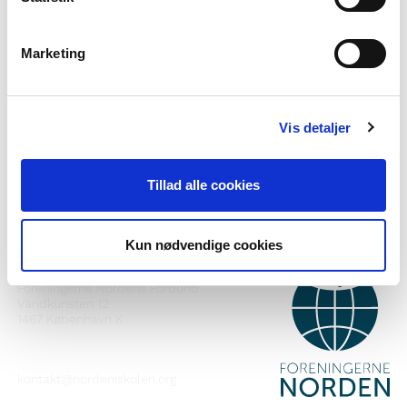
Marketing
Vil du vite meir om Norden i skolen?
Abonner på vårt nyheitsbrev
Vis detaljer
Følg oss på Facebook
Følg oss på Instagram
Tillad alle cookies
Kun nødvendige cookies
KONTAKT
Foreningerne Nordens Forbund
Vandkunsten 12
1467
København K
kontakt@nordeniskolen.org