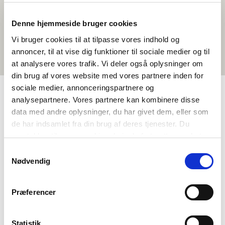
Denne hjemmeside bruger cookies
Vi bruger cookies til at tilpasse vores indhold og
annoncer, til at vise dig funktioner til sociale medier og til
at analysere vores trafik. Vi deler også oplysninger om
din brug af vores website med vores partnere inden for
sociale medier, annonceringspartnere og
analysepartnere. Vores partnere kan kombinere disse
TAGS
data med andre oplysninger, du har givet dem, eller som
de har indsamlet fra din brug af deres tjenester. Du
Vidaregåande skule
Språk
Temapakke
samtykker til vores cookies, hvis du fortsætter med at
Språkforståing – munnleg (DA, NO, SV)
anvende vores hjemmeside.
Samtykkevalg
Språkforståing – skriftleg (DA, NO, SV)
Identitet
Nødvendig
Norden i eit flerkulturelt samfunn
Præferencer
Statistik