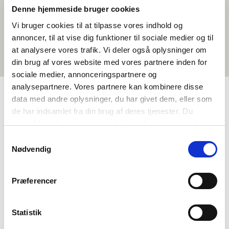
Denne hjemmeside bruger cookies
Vi bruger cookies til at tilpasse vores indhold og
annoncer, til at vise dig funktioner til sociale medier og til
at analysere vores trafik. Vi deler også oplysninger om
din brug af vores website med vores partnere inden for
sociale medier, annonceringspartnere og
analysepartnere. Vores partnere kan kombinere disse
data med andre oplysninger, du har givet dem, eller som
de har indsamlet fra din brug af deres tjenester. Du
TAGS
samtykker til vores cookies, hvis du fortsætter med at
Vidaregåande skule
Naturfag
Samfunnsfag
anvende vores hjemmeside.
Samtykkevalg
Temapakke
>3 skuletimar
Nødvendig
Præferencer
Statistik