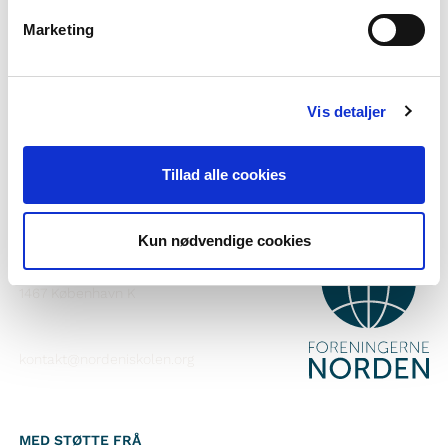
Vil du vite meir om Norden i skolen?
Marketing
Abonner på vårt nyheitsbrev
Følg oss på Facebook
Vis detaljer
Følg oss på Instagram
Tillad alle cookies
Kun nødvendige cookies
KONTAKT
Foreningerne Nordens Forbund
Vandkunsten 12
1467
København K
kontakt@nordeniskolen.org
MED STØTTE FRÅ