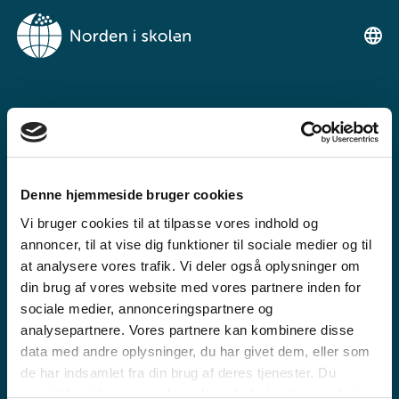
VELKOMMEN TIL
NORDEN I SKOLEN
Denne hjemmeside bruger cookies
Ein gratis undervisningsplattform for
Vi bruger cookies til at tilpasse vores indhold og
grunnskulen og den vidaregåande skule
annoncer, til at vise dig funktioner til sociale medier og til
at analysere vores trafik. Vi deler også oplysninger om
din brug af vores website med vores partnere inden for
sociale medier, annonceringspartnere og
analysepartnere. Vores partnere kan kombinere disse
data med andre oplysninger, du har givet dem, eller som
de har indsamlet fra din brug af deres tjenester. Du
GRUNNSKULE
samtykker til vores cookies, hvis du fortsætter med at