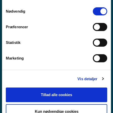
anvende vores hjemmeside.
Samtykkevalg
Nødvendig
Præferencer
Statistik
Marketing
Vis detaljer
VIDAREGÅANDE SKULE
Tillad alle cookies
Kun nødvendige cookies