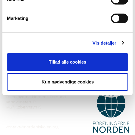
Marketing
Vil du vite meir om Norden i skolen?
Abonner på vårt nyheitsbrev
Vis detaljer
Følg oss på Facebook
Følg oss på Instagram
Tillad alle cookies
Kun nødvendige cookies
KONTAKT
Foreningerne Nordens Forbund
Vandkunsten 12
1467
København K
kontakt@nordeniskolen.org