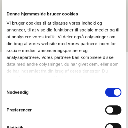
Denne hjemmeside bruger cookies
Vi bruger cookies til at tilpasse vores indhold og
annoncer, til at vise dig funktioner til sociale medier og til
at analysere vores trafik. Vi deler også oplysninger om
din brug af vores website med vores partnere inden for
sociale medier, annonceringspartnere og
analysepartnere. Vores partnere kan kombinere disse
data med andre oplysninger, du har givet dem, eller som
de har indsamlet fra din brug af deres tjenester. Du
TAGS
samtykker til vores cookies, hvis du fortsætter med at
Vidaregåande skule
Språk
Historie
Temapakke
anvende vores hjemmeside.
Samtykkevalg
Nordisk historiebevisstheit
Nordisk litteraturforståing
Nødvendig
Identitet
>3 skuletimar
Præferencer
Statistik