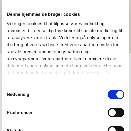
Denne hjemmeside bruger cookies
Vi bruger cookies til at tilpasse vores indhold og
annoncer, til at vise dig funktioner til sociale medier og til
at analysere vores trafik. Vi deler også oplysninger om
din brug af vores website med vores partnere inden for
sociale medier, annonceringspartnere og
analysepartnere. Vores partnere kan kombinere disse
data med andre oplysninger, du har givet dem, eller som
de har indsamlet fra din brug af deres tjenester. Du
TAGS
samtykker til vores cookies, hvis du fortsætter med at
Vidaregåande skule
Historie
Temapakke
anvende vores hjemmeside.
Samtykkevalg
Historiebruk og kjeldekritikk
Nødvendig
Nordisk historiebevisstheit
Præferencer
Statistik