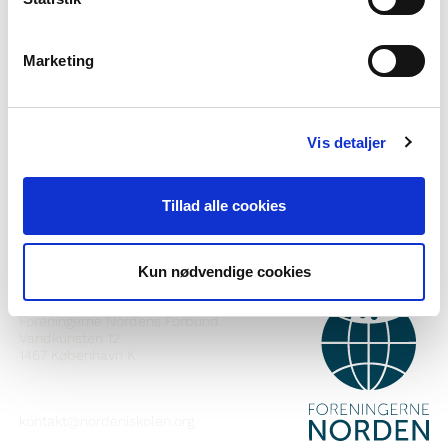
Marketing
Vil du vite meir om Norden i skolen?
Abonner på vårt nyheitsbrev
Vis detaljer
Følg oss på Facebook
Følg oss på Instagram
Tillad alle cookies
Kun nødvendige cookies
KONTAKT
Foreningerne Nordens Forbund
Vandkunsten 12
1467
København K
kontakt@nordeniskolen.org