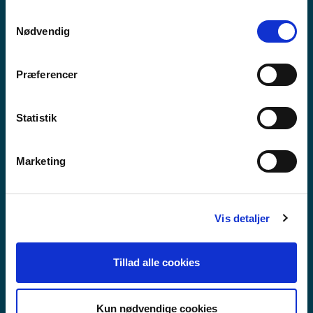
anvende vores hjemmeside.
Samtykkevalg
Nødvendig
Præferencer
Statistik
Marketing
Vis detaljer
VIDAREGÅANDE SKULE
Tillad alle cookies
Kun nødvendige cookies