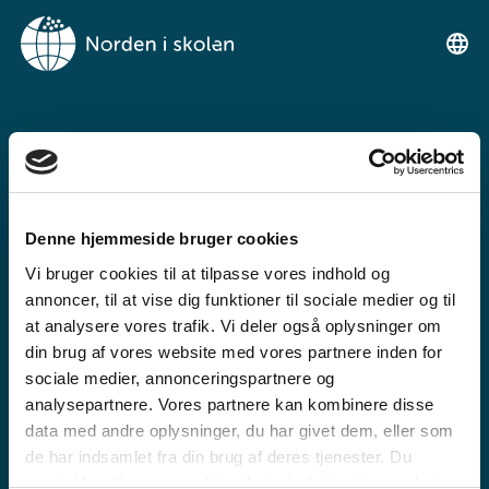
VELKOMMEN TIL
NORDEN I SKOLEN
Denne hjemmeside bruger cookies
Ein gratis undervisningsplattform for
Vi bruger cookies til at tilpasse vores indhold og
grunnskulen og den vidaregåande skule
annoncer, til at vise dig funktioner til sociale medier og til
at analysere vores trafik. Vi deler også oplysninger om
din brug af vores website med vores partnere inden for
sociale medier, annonceringspartnere og
analysepartnere. Vores partnere kan kombinere disse
data med andre oplysninger, du har givet dem, eller som
de har indsamlet fra din brug af deres tjenester. Du
GRUNNSKULE
samtykker til vores cookies, hvis du fortsætter med at