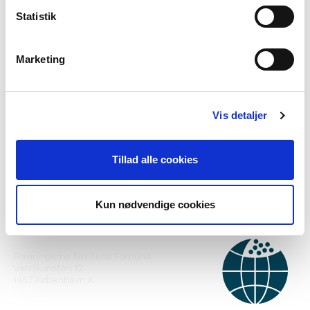
Statistik
Marketing
Vil du vite meir om Norden i skolen?
Vis detaljer
Abonner på vårt nyheitsbrev
Følg oss på Facebook
Tillad alle cookies
Følg oss på Instagram
Kun nødvendige cookies
KONTAKT
Foreningerne Nordens Forbund
Vandkunsten 12
1467
København K