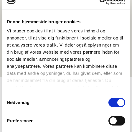
Denne hjemmeside bruger cookies
Vi bruger cookies til at tilpasse vores indhold og
annoncer, til at vise dig funktioner til sociale medier og til
at analysere vores trafik. Vi deler også oplysninger om
din brug af vores website med vores partnere inden for
sociale medier, annonceringspartnere og
analysepartnere. Vores partnere kan kombinere disse
data med andre oplysninger, du har givet dem, eller som
de har indsamlet fra din brug af deres tjenester. Du
samtykker til vores cookies, hvis du fortsætter med at
anvende vores hjemmeside.
Samtykkevalg
TAGS
Nødvendig
Vidaregåande skule
Historie
Temapakke
Politiske problemstillingar i Norden
>3 skuletimar
Præferencer