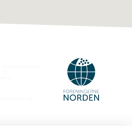
e Nordens Forbund
 12
avn K
deniskolen.org