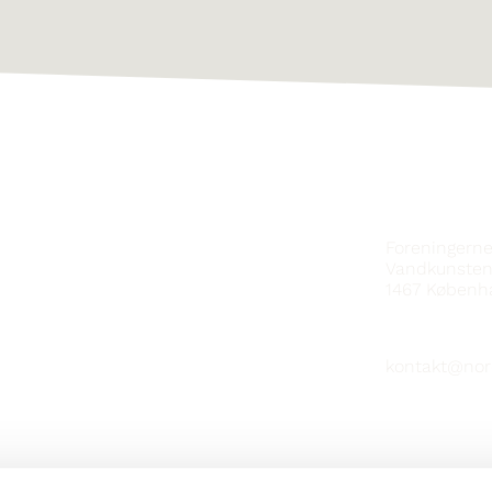
KONTAKT
Foreningern
Vandkunsten
1467
Københ
kontakt@nor