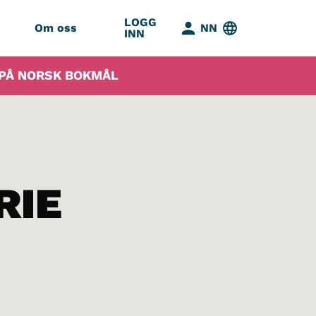
LOGG
Om oss
NN
INN
T PÅ NORSK BOKMÅL
RIE