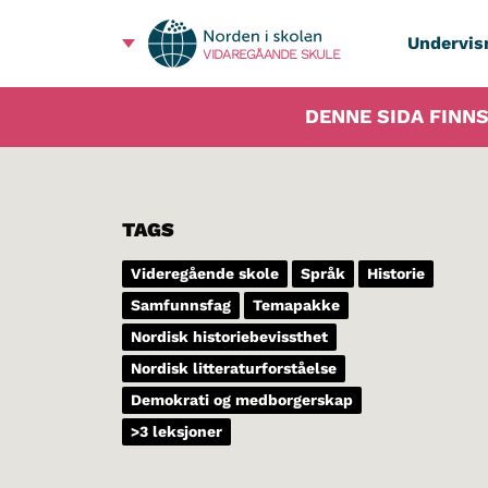
Undervis
VIDAREGÅANDE SKULE
DENNE SIDA FINNS
TAGS
Videregående skole
Språk
Historie
Samfunnsfag
Temapakke
Nordisk historiebevissthet
Nordisk litteraturforståelse
Demokrati og medborgerskap
>3 leksjoner