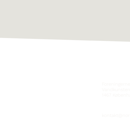
KONTAKT
Foreningern
Vandkunsten
1467
Københ
kontakt@nor