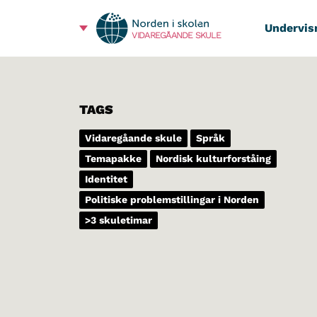
Undervis
VIDAREGÅANDE SKULE
TAGS
Vidaregåande skule
Språk
Temapakke
Nordisk kulturforståing
Identitet
Politiske problemstillingar i Norden
>3 skuletimar