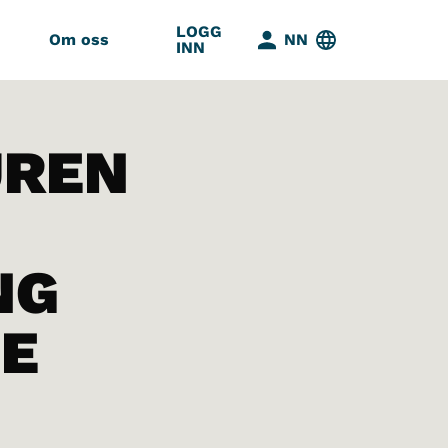
LOGG
Om oss
NN
INN
UREN
NG
TE