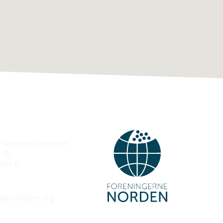
e Nordens Forbund
 12
avn K
deniskolen.org