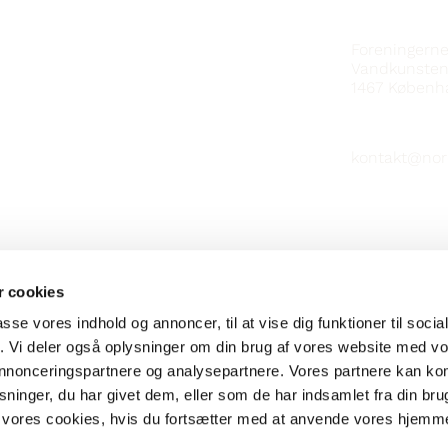
KONTAKT
Foreningern
Vandkunsten
1467
Københ
kontakt@nor
 cookies
passe vores indhold og annoncer, til at vise dig funktioner til soci
fik. Vi deler også oplysninger om din brug af vores website med v
 annonceringspartnere og analysepartnere. Vores partnere kan k
ninger, du har givet dem, eller som de har indsamlet fra din bru
il vores cookies, hvis du fortsætter med at anvende vores hjemm