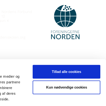
e Nordens Forbund
 12
avn K
deniskolen.org
Tillad alle cookies
ale medier og
ores partnere
Kun nødvendige cookies
ombinere
g af deres
eside.