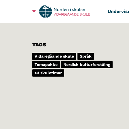
Undervis
VIDAREGÅANDE SKULE
TAGS
Vidaregåande skule
Språk
Temapakke
Nordisk kulturforståing
>3 skuletimar