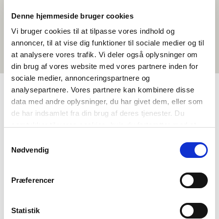
Denne hjemmeside bruger cookies
Vi bruger cookies til at tilpasse vores indhold og
annoncer, til at vise dig funktioner til sociale medier og til
at analysere vores trafik. Vi deler også oplysninger om
din brug af vores website med vores partnere inden for
sociale medier, annonceringspartnere og
analysepartnere. Vores partnere kan kombinere disse
data med andre oplysninger, du har givet dem, eller som
TAGS
de har indsamlet fra din brug af deres tjenester. Du
samtykker til vores cookies, hvis du fortsætter med at
Vidaregåande skule
Samfunnsfag
anvende vores hjemmeside.
Aktivitetsframlegg
Økonomi og velferd
Samtykkevalg
Nødvendig
Politiske problemstillingar i Norden
1-3 skuletimar
Præferencer
Statistik