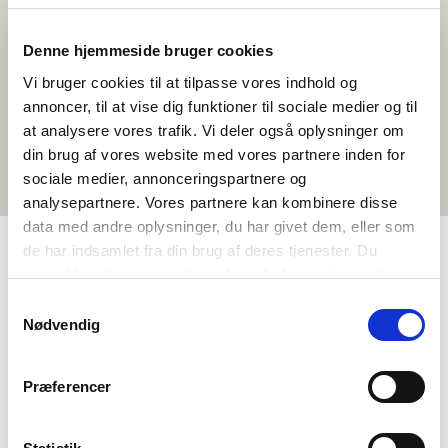
Denne hjemmeside bruger cookies
Vi bruger cookies til at tilpasse vores indhold og
annoncer, til at vise dig funktioner til sociale medier og til
at analysere vores trafik. Vi deler også oplysninger om
din brug af vores website med vores partnere inden for
sociale medier, annonceringspartnere og
analysepartnere. Vores partnere kan kombinere disse
data med andre oplysninger, du har givet dem, eller som
de har indsamlet fra din brug af deres tjenester. Du
samtykker til vores cookies, hvis du fortsætter med at
TAGS
anvende vores hjemmeside.
Samtykkevalg
Vidaregåande skule
Språk
Aktivitetsframlegg
Nødvendig
<1 skuletime
Præferencer