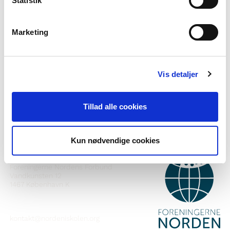
Statistik
Marketing
Vil du vite meir om Norden i skolen?
Abonner på vårt nyheitsbrev
Vis detaljer
Følg oss på Facebook
Tillad alle cookies
Følg oss på Instagram
Kun nødvendige cookies
KONTAKT
Foreningerne Nordens Forbund
Vandkunsten 12
1467
København K
kontakt@nordeniskolen.org