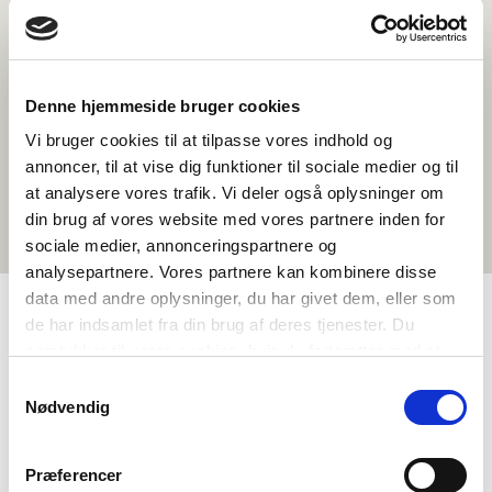
Denne hjemmeside bruger cookies
Vi bruger cookies til at tilpasse vores indhold og
annoncer, til at vise dig funktioner til sociale medier og til
at analysere vores trafik. Vi deler også oplysninger om
din brug af vores website med vores partnere inden for
sociale medier, annonceringspartnere og
analysepartnere. Vores partnere kan kombinere disse
data med andre oplysninger, du har givet dem, eller som
de har indsamlet fra din brug af deres tjenester. Du
TAGS
samtykker til vores cookies, hvis du fortsætter med at
anvende vores hjemmeside.
Samtykkevalg
Vidaregåande skule
Språk
Samfunnsfag
Nødvendig
Litteratur
Politiske problemstillingar i Norden
Nordisk kulturforståing
Økonomi og velferd
Præferencer
1-3 skuletimar