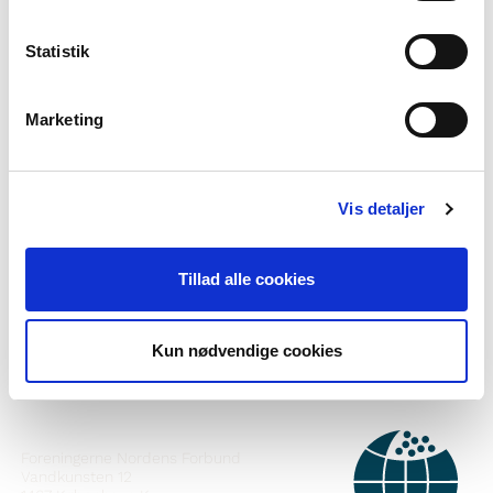
Statistik
Marketing
Vil du vite meir om Norden i skolen?
Vis detaljer
Abonner på vårt nyheitsbrev
Tillad alle cookies
Følg oss på Facebook
Følg oss på Instagram
Kun nødvendige cookies
KONTAKT
Foreningerne Nordens Forbund
Vandkunsten 12