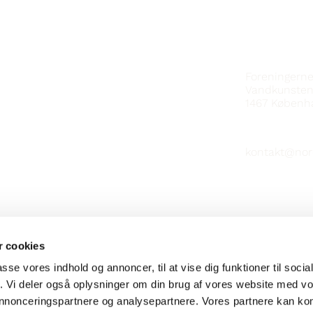
KONTAKT
Foreningern
Vandkunsten
1467
Københ
kontakt@nor
 cookies
passe vores indhold og annoncer, til at vise dig funktioner til soci
fik. Vi deler også oplysninger om din brug af vores website med v
 annonceringspartnere og analysepartnere. Vores partnere kan k