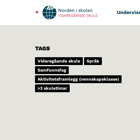
Undervis
VIDAREGÅANDE SKULE
TAGS
Vidaregåande skule
Språk
Samfunnsfag
Aktivitetsframlegg (vennskapsklasse)
>3 skuletimar