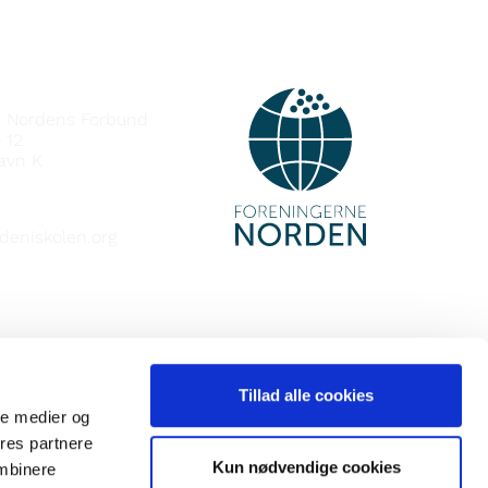
e Nordens Forbund
 12
avn K
deniskolen.org
Tillad alle cookies
ale medier og
ores partnere
Kun nødvendige cookies
ombinere