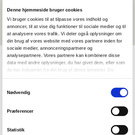
Denne hjemmeside bruger cookies
Vi bruger cookies til at tilpasse vores indhold og
annoncer, til at vise dig funktioner til sociale medier og til
at analysere vores trafik. Vi deler også oplysninger om
din brug af vores website med vores partnere inden for
sociale medier, annonceringspartnere og
analysepartnere. Vores partnere kan kombinere disse
data med andre oplysninger, du har givet dem, eller som
TAGS
de har indsamlet fra din brug af deres tjenester. Du
samtykker til vores cookies, hvis du fortsætter med at
Vidaregåande skule
Språk
Samfunnsfag
Naturfag
anvende vores hjemmeside.
Dokumentarfilm
Nordisk kulturforståing
Berekraft
Samtykkevalg
Nødvendig
Finsk
1-3 skuletimar
Præferencer
Statistik