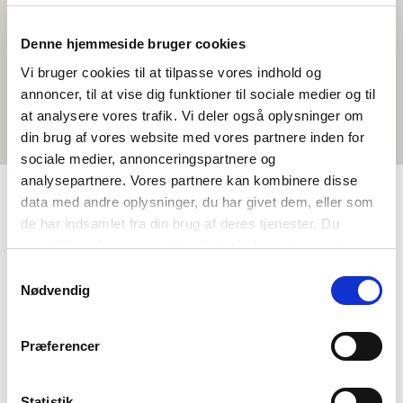
Denne hjemmeside bruger cookies
Vi bruger cookies til at tilpasse vores indhold og
annoncer, til at vise dig funktioner til sociale medier og til
at analysere vores trafik. Vi deler også oplysninger om
din brug af vores website med vores partnere inden for
sociale medier, annonceringspartnere og
analysepartnere. Vores partnere kan kombinere disse
data med andre oplysninger, du har givet dem, eller som
de har indsamlet fra din brug af deres tjenester. Du
TAGS
samtykker til vores cookies, hvis du fortsætter med at
Vidaregåande skule
Språk
Aktivitetsframlegg
anvende vores hjemmeside.
Samtykkevalg
Litteratur
Språkforståing – skriftleg (DA, NO, SV)
Nødvendig
Identitet
<1 skuletime
Præferencer
Statistik