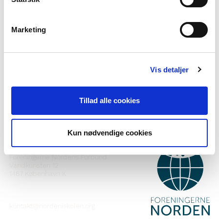
Marketing
Vil du vite meir om Norden i skolen?
Abonner på vårt nyheitsbrev
Vis detaljer
Følg oss på Facebook
Følg oss på Instagram
Tillad alle cookies
Kun nødvendige cookies
KONTAKT
Foreningerne Nordens Forbund
Vandkunsten 12
1467
København K
kontakt@nordeniskolen.org