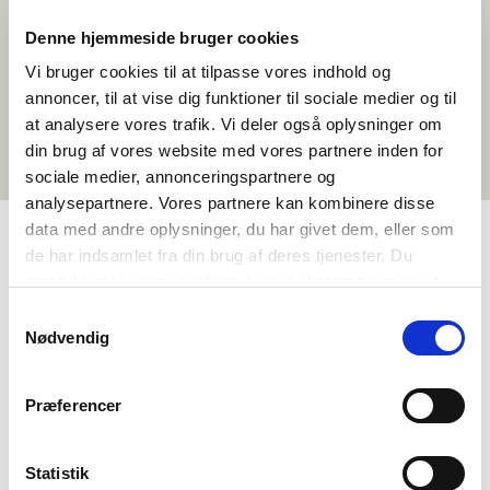
Denne hjemmeside bruger cookies
Vi bruger cookies til at tilpasse vores indhold og
annoncer, til at vise dig funktioner til sociale medier og til
at analysere vores trafik. Vi deler også oplysninger om
din brug af vores website med vores partnere inden for
sociale medier, annonceringspartnere og
analysepartnere. Vores partnere kan kombinere disse
data med andre oplysninger, du har givet dem, eller som
de har indsamlet fra din brug af deres tjenester. Du
TAGS
samtykker til vores cookies, hvis du fortsætter med at
anvende vores hjemmeside.
Samtykkevalg
Vidaregåande skule
Språk
Aktivitetsframlegg
Nødvendig
Nordisk litteraturforståing
1-3 skuletimar
Præferencer
Statistik