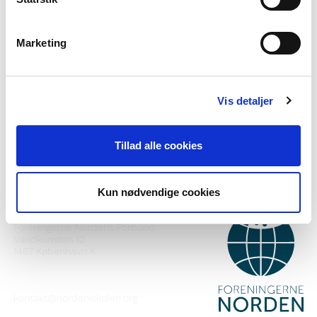
Marketing
Vil du vite meir om Norden i skolen?
Abonner på vårt nyheitsbrev
Vis detaljer
Følg oss på Facebook
Følg oss på Instagram
Tillad alle cookies
Kun nødvendige cookies
KONTAKT
Foreningerne Nordens Forbund
Vandkunsten 12
1467
København K
kontakt@nordeniskolen.org