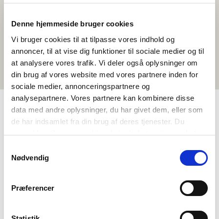
Denne hjemmeside bruger cookies
Vi bruger cookies til at tilpasse vores indhold og
annoncer, til at vise dig funktioner til sociale medier og til
at analysere vores trafik. Vi deler også oplysninger om
din brug af vores website med vores partnere inden for
sociale medier, annonceringspartnere og
analysepartnere. Vores partnere kan kombinere disse
data med andre oplysninger, du har givet dem, eller som
de har indsamlet fra din brug af deres tjenester. Du
TAGS
samtykker til vores cookies, hvis du fortsætter med at
Vidaregåande skule
Naturfag
Aktivitetsframlegg
anvende vores hjemmeside.
Samtykkevalg
Urfolk og minoritetar
Økonomi og velferd
Berekraft
Nødvendig
Energikjelder
Præferencer
Statistik