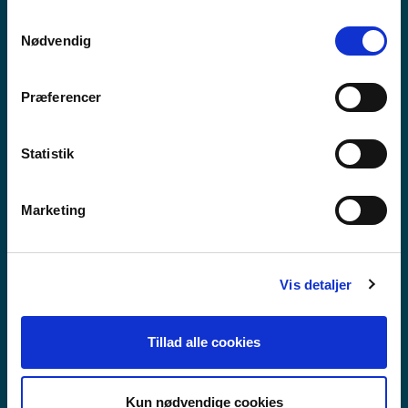
anvende vores hjemmeside.
Samtykkevalg
Nødvendig
Præferencer
Statistik
Marketing
Vis detaljer
VIDAREGÅANDE SKULE
Tillad alle cookies
Kun nødvendige cookies