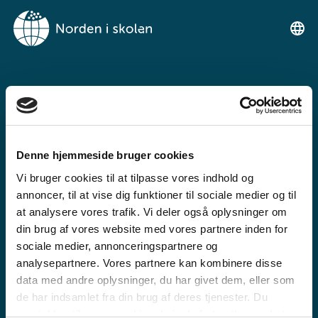
VELKOMMEN TIL
NORDEN I SKOLEN
Denne hjemmeside bruger cookies
Ein gratis undervisningsplattform for
Vi bruger cookies til at tilpasse vores indhold og
grunnskulen og den vidaregåande skule
annoncer, til at vise dig funktioner til sociale medier og til
at analysere vores trafik. Vi deler også oplysninger om
din brug af vores website med vores partnere inden for
sociale medier, annonceringspartnere og
analysepartnere. Vores partnere kan kombinere disse
data med andre oplysninger, du har givet dem, eller som
de har indsamlet fra din brug af deres tjenester. Du
GRUNNSKULE
samtykker til vores cookies, hvis du fortsætter med at