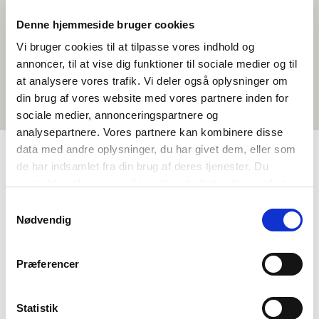
Denne hjemmeside bruger cookies
Vi bruger cookies til at tilpasse vores indhold og
annoncer, til at vise dig funktioner til sociale medier og til
at analysere vores trafik. Vi deler også oplysninger om
din brug af vores website med vores partnere inden for
sociale medier, annonceringspartnere og
analysepartnere. Vores partnere kan kombinere disse
data med andre oplysninger, du har givet dem, eller som
de har indsamlet fra din brug af deres tjenester. Du
TAGS
samtykker til vores cookies, hvis du fortsætter med at
anvende vores hjemmeside.
Samtykkevalg
Vidaregåande skule
Språk
1-3 skuletimar
Nødvendig
Aktivitetsframlegg
Nordisk kulturforståing
Præferencer
Statistik