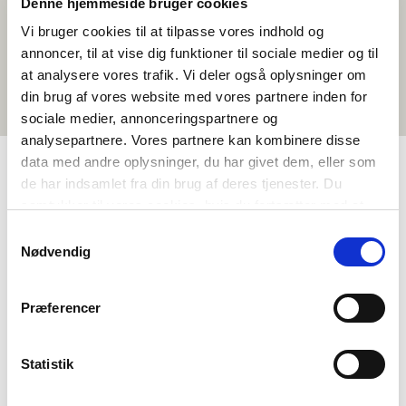
Denne hjemmeside bruger cookies
Vi bruger cookies til at tilpasse vores indhold og
annoncer, til at vise dig funktioner til sociale medier og til
at analysere vores trafik. Vi deler også oplysninger om
din brug af vores website med vores partnere inden for
sociale medier, annonceringspartnere og
analysepartnere. Vores partnere kan kombinere disse
data med andre oplysninger, du har givet dem, eller som
de har indsamlet fra din brug af deres tjenester. Du
TAGS
samtykker til vores cookies, hvis du fortsætter med at
anvende vores hjemmeside.
Språk
Kortfilm
Svensk
<1 skuletime
Samtykkevalg
Nødvendig
Præferencer
Statistik
Vil du vite meir om Norden i skolen?