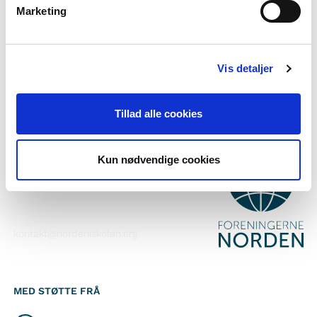
Marketing
Abonner på vårt nyheitsbrev
Følg oss på Facebook
Vis detaljer
Følg oss på Instagram
Tillad alle cookies
KONTAKT
Kun nødvendige cookies
Foreningerne Nordens Forbund
Vandkunsten 12
1467
København K
kontakt@nordeniskolen.org
MED STØTTE FRÅ