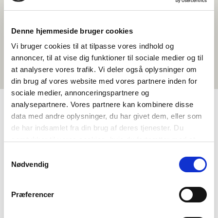
Denne hjemmeside bruger cookies
Vi bruger cookies til at tilpasse vores indhold og
annoncer, til at vise dig funktioner til sociale medier og til
at analysere vores trafik. Vi deler også oplysninger om
din brug af vores website med vores partnere inden for
sociale medier, annonceringspartnere og
analysepartnere. Vores partnere kan kombinere disse
data med andre oplysninger, du har givet dem, eller som
TAGS
de har indsamlet fra din brug af deres tjenester. Du
samtykker til vores cookies, hvis du fortsætter med at
Vidaregåande skule
Historie
Språk
Samfunnsfag
anvende vores hjemmeside.
Samtykkevalg
Aktivitetsframlegg
Urfolk og minoritetar
Nødvendig
Nordisk kulturforståing
Nordisk historiebevisstheit
1-3 skuletimar
Præferencer