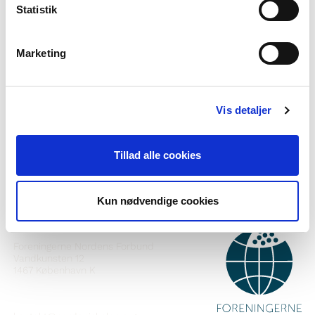
Statistik
Marketing
Vil du vite meir om Norden i skolen?
Abonner på vårt nyheitsbrev
Vis detaljer
Følg oss på Facebook
Tillad alle cookies
Følg oss på Instagram
Kun nødvendige cookies
KONTAKT
Foreningerne Nordens Forbund
Vandkunsten 12
1467
København K