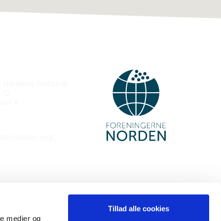
e Nordens Forbund
 12
avn K
deniskolen.org
Tillad alle cookies
ale medier og