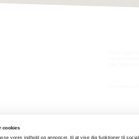
KONTAKT
Foreningern
Vandkunsten
1467
Københ
kontakt@nor
 cookies
passe vores indhold og annoncer, til at vise dig funktioner til soci