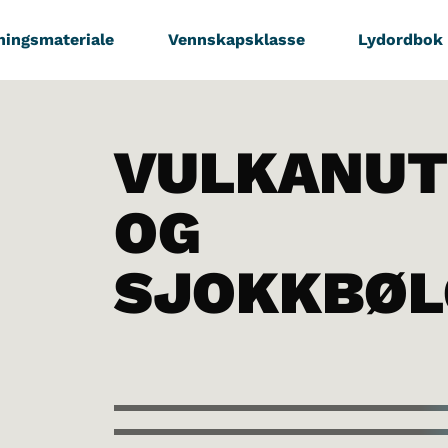
ningsmateriale
Vennskapsklasse
Lydordbok
VULKANUT
OG
SJOKKBØL