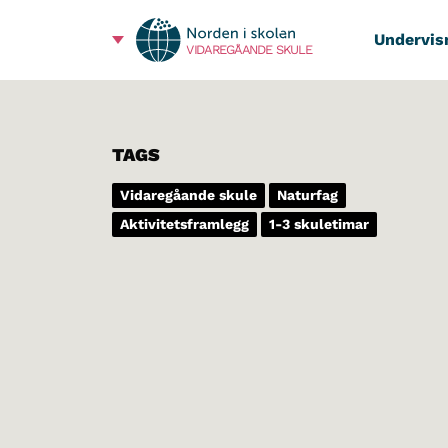
Undervis
VIDAREGÅANDE SKULE
TAGS
Vidaregåande skule
Naturfag
Aktivitetsframlegg
1-3 skuletimar