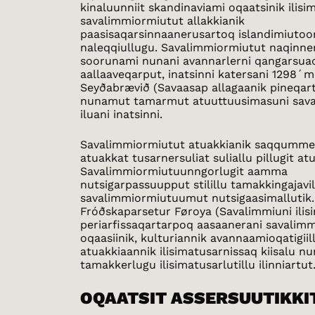
kinaluunniit skandinaviami oqaatsinik ilisi
savalimmiormiutut allakkianik
paasisaqarsinnaanerusartoq islandimiutoo
naleqqiullugu. Savalimmiormiutut naqinnerit
soorunami nunani avannarlerni qangarsuaq
aallaaveqarput, inatsinni katersani 1298´m
Seyðabrævið (Savaasap allagaanik pineqart
nunamut tamarmut atuuttuusimasuni sav
iluani inatsinni.
Savalimmiormiutut atuakkianik saqqumme
atuakkat tusarnersuliat suliallu pillugit at
Savalimmiormiutuunngorlugit aamma
nutsigarpassuupput stilillu tamakkingajavil
savalimmiormiutuumut nutsigaasimallutik.
Fróðskaparsetur Føroya (Savalimmiuni ilis
periarfissaqartarpoq aasaanerani savalim
oqaasiinik, kulturiannik avannaamioqatigiil
atuakkiaannik ilisimatusarnissaq kiisalu n
tamakkerlugu ilisimatusarlutillu ilinniartut
OQAATSIT ASSERSUUTIKKI