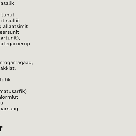
masalik
rtunut
 siulliit
 allaatsimit
eersunit
artunit),
aateqarnerup
rtoqartaqaaq,
uakkiat.
lutik
imatusarfik)
miormiut
lu
unarsuaq
.
T