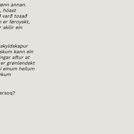
hvønn annan.
m, hóast
ð varð tosað
 er føroyskt,
 skilir ein
i skyldskapur
iskum kann ein
ingar aftur at
er grønlendskt
ri einum heilum
tøkum
nersoq?