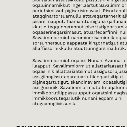
oqaluinnarnikkut ingerlaartut Savalimmio
periutsimissut pigisarisimavaat. Pisortanull
ataqqinartorsuarnullu attaveqartarnerit al
pisarsimapput. Taamaattumiguna qallunaat
kkut qiteqqunnerannut pisortatigoortumi
oqaaserineqarsimasut, atuarfeqarfinni inuia
Savalimmiormiut namminerisaminnik oqaas
sorsunnersuup aappaata kingornatigut at
allaffissornikkullu atuuttunngorsimallutik.
Savalimmiormiut oqaasii Nunani Avannarle
ilaapput. Savalimmiormiut allattariaasaat 
oqaasiinik allattariaatsimut assigusorujus
assigiinngissuteqaraluarlutik oqaatsitigut
pigineqartutigut, skandinaviami oqaasiuti
assigusunik. Savalimmiormiutullu oqalunne
immikoorutilippassuupput oqaatsini naqissu
immikkooruteqarlutik nunani eqqamiuini
atugaanngiivissunik.