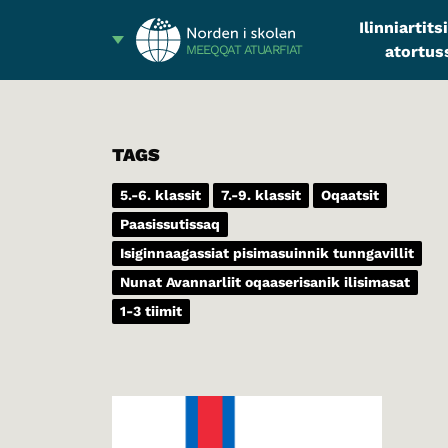
Ilinniartit
atortus
MEEQQAT ATUARFIAT
TAGS
5.-6. klassit
7.-9. klassit
Oqaatsit
Paasissutissaq
Isiginnaagassiat pisimasuinnik tunngavillit
Nunat Avannarliit oqaaserisanik ilisimasat
1-3 tiimit