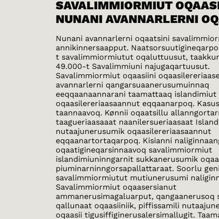
SAVALIMMIORMIUT OQAASI
NUNANI AVANNARLERNI OQ
Nunani avannarlerni oqaatsini savalimmior
annikinnersaapput. Naatsorsuutigineqarpo
t savalimmiormiutut oqaluttuusut, taakku
49.000-t Savalimmiuni najugaqartuusut.
Savalimmiormiut oqaasiini oqaasilereriaas
avannarlerni qangarsuaanerusumuinnaq
eeqqaanaannarani taamattaaq islandimiut
oqaasilereriaasaannut eqqaanarpoq. Kasusi
taannaavoq. Kønnii oqaatsillu allanngortar
taagueriaasaaat naanilersueriaasaat Island
nutaajunerusumik oqaasilereriaasaannut
eqqaanartortaqarpoq. Kisianni naliginnaan
oqaatigineqarsinnaavoq savalimmiormiut
islandimiuninngarnit sukkanerusumik oqaat
piuminarninngorsapallattaraat. Soorlu geni
savalimmiormiutut mutiunerusumi naligin
Savalimmiormiut oqaasersianut
ammanerusimagaluarput, qangaanerusoq 
qallunaat oqaasiiniik, piffissamili nutaajun
oqaasii tigusiffiginerusalersimallugit. Ta