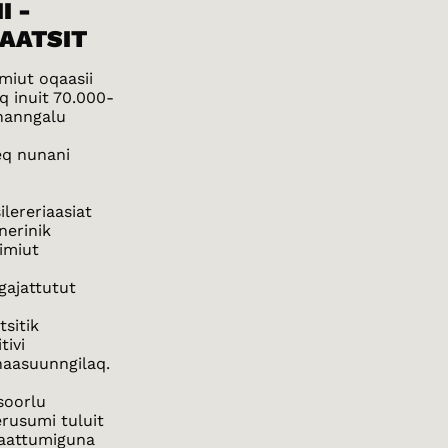
I -
AATSIT
miut oqaasii
q inuit 70.000-
nanngalu
eq nunani
lereriaasiat
nerinik
imiut
gajattutut
sitik
tivi
naasuunngilaq.
soorlu
erusumi tuluit
amaattumiguna