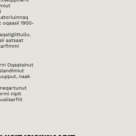
rmiut
i
latorluinnaq
 oqaasii 1900-
k
qatigiittullu.
ii aatsaat
uarfimmi
rni Oqaatsinut
islandimiut
suupput, naak
gineqartunut
rmi nipit
siisarfiit