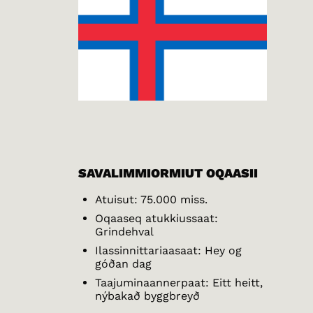
SAVALIMMIORMIUT OQAASII
Atuisut: 75.000 miss.
Oqaaseq atukkiussaat:
Grindehval
Ilassinnittariaasaat: Hey og
góðan dag
Taajuminaannerpaat: Eitt heitt,
nýbakað byggbreyð