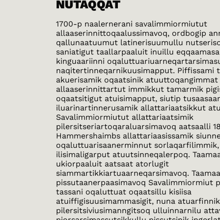
NUTAQQAT
1700-p naalernerani savalimmiormiutut
allaaserinnittoqaalussimavoq, ordbogip an
qallunaatuumut latinerisuumullu nutseris
saniatigut taallarpaaluit inuillu eqqaamasa
kinguaariinni oqaluttuariuarneqartarsimas
naqitertinneqarnikuusimapput. Piffissami 
akuerisamik oqaatsinik atuuttoqangimmat
allaaserinnittartut immikkut tamarmik pig
oqaatsitigut atuisimapput, siutip tusaasaa
iluarinartinnerusamik allattariaatsikkut at
Savalimmiormiutut allattariaatsimik
pilersitseriartoqaraluarsimavoq aatsaalli 1
Hammershaimbs allattariaasissamik siunn
oqaluttuarisaanerminnut sorlaqarfilimmik,
ilisimaligarput atuutsinneqalerpoq. Taama
ukiorpaaluit aatsaat atorlugit
siammartikkiartuaarneqarsimavoq. Taama
pissutaanerpaasimavoq Savalimmiormiut pi
tassani oqaluttuat oqaatsillu kisiisa
atuiffigisuusimammasigit, nuna atuarfinni
pilersitsiviusimanngitsoq ulluinnarnilu at
piorsarsimassutsikkullu pissutsinik ingerlat