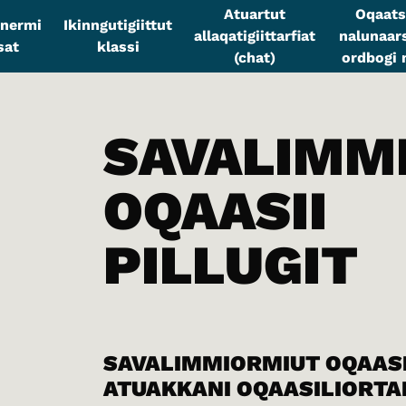
Atuartut
Oqaats
sinermi
Ikinngutigiittut
allaqatigiittarfiat
nalunaars
sat
klassi
(chat)
ordbogi n
SAVALIMM
OQAASII
PILLUGIT
SAVALIMMIORMIUT OQAASI
ATUAKKANI OQAASILIORTA