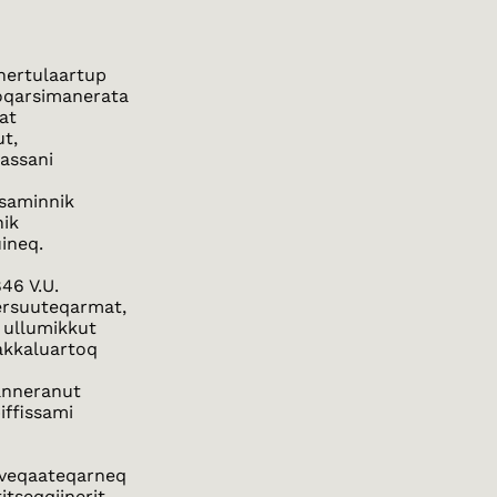
nertulaartup
oqarsimanerata
at
ut,
tassani
isaminnik
nik
uineq.
846 V.U.
ersuuteqarmat,
 ullumikkut
akkaluartoq
anneranut
ffissami
k
taveqaateqarneq
itseqqiinerit