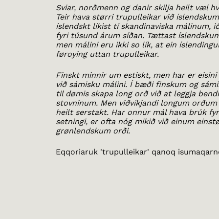
Sviar, norðmenn og danir skilja heilt væl 
Teir hava størri trupulleikar við íslendsku
íslendskt líkist tí skandinaviska málinum, i
fyri túsund árum síðan. Tættast íslendskum
men málini eru ikki so lík, at ein íslendingur
føroying uttan trupulleikar.
Finskt minnir um estiskt, men har er eisin
við sámisku málini. Í bæði finskum og sám
til dømis skapa long orð við at leggja bend
stovninum. Men viðvíkjandi longum orðum 
heilt serstakt. Har onnur mál hava brúk fy
setningi, er ofta nóg mikið við einum eins
grønlendskum orði.
Eqqoriaruk 'trupulleikar' qanoq isumaqar