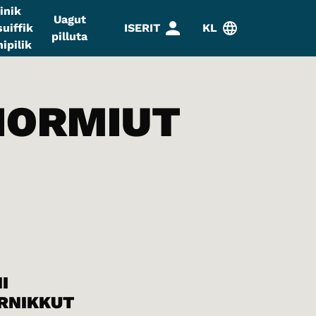
inik
Uagut
uiffik
ISERIT
KL
pilluta
ipilik
IORMIUT
I
RNIKKUT