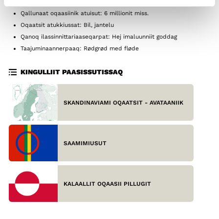
Qallunaat oqaasiinik atuisut: 6 millionit miss.
Oqaatsit atukkiussat: Bil, jantelu
Qanoq ilassinnittariaaseqarpat: Hej imaluunniit goddag
Taajuminaannerpaaq: Rødgrød med fløde
KINGULLIIT PAASISSUTISSAQ
SKANDINAVIAMI OQAATSIT - AVATAANIIK
SAAMIMIUSUT
KALAALLIT OQAASII PILLUGIT