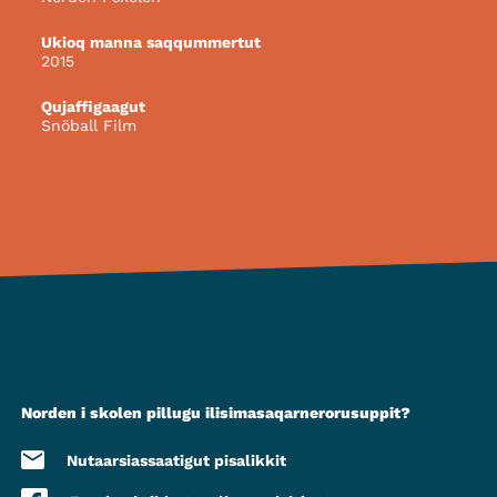
Ukioq manna saqqummertut
2015
Qujaffigaagut
Snöball Film
Norden i skolen pillugu ilisimasaqarnerorusuppit?
Nutaarsiassaatigut pisalikkit