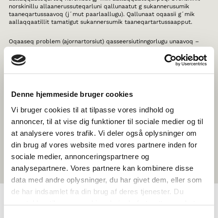
norskinillu allaanerussuteqarluni qallunaatut g sukannerusumik
taaneqartussaavoq (j´mut paarlaallugu). Qallunaat oqaasii g´mik
aallaqqaatillit tamatigut sukannersumik taaneqartartussaapput.
Oqaaseq problem (ajornartorsiut) qasseersiutinngorlugu unaavoq –
problemer – norskisut aamma taamaappoq. Svenskilli oqaasiisa,
qallunaanut norskinillu oqaasiinut sanilliukkaanni, allaaqutigaat
taggisit taggisaasallu amerlanerit svenskisut qasseersiutinngortinnerini
ilisarnaat pigineq ajoramikku. Qallunaatut amerlanertigut hinanden
oqaaseq atukkajunneqarnerusarpoq (naak oqaatsimut hverandre
aamma paarlaallugu atorneqarsinnaasaraluaq) svenskisut varandra
Denne hjemmeside bruger cookies
´uvoq norskisullu hverandre. Qanga Skandinaviami oqaasitoqqaanni
'hinanden' 'hverandre'lu assigiinngitsorujussuarmik
Vi bruger cookies til at tilpasse vores indhold og
isumaqartinneqarnikuupput: Inuit imminnut ilassisut marluuppata
hinanden atorneqassaaq, inuit pingasuniik qummut amerlatigippata
annoncer, til at vise dig funktioner til sociale medier og til
hverandre atorneqassaaq. Imaappoq hverandre oqaasiuvoq
at analysere vores trafik. Vi deler også oplysninger om
qasseersiut, svenskit norskillu oqaasiinut pulasimasoq qallunaat
oqaasiinut hinanden pulasimalluni.
din brug af vores website med vores partnere inden for
sociale medier, annonceringspartnere og
analysepartnere. Vores partnere kan kombinere disse
data med andre oplysninger, du har givet dem, eller som
de har indsamlet fra din brug af deres tjenester. Du
samtykker til vores cookies, hvis du fortsætter med at
anvende vores hjemmeside.
TAGS
Samtykkevalg