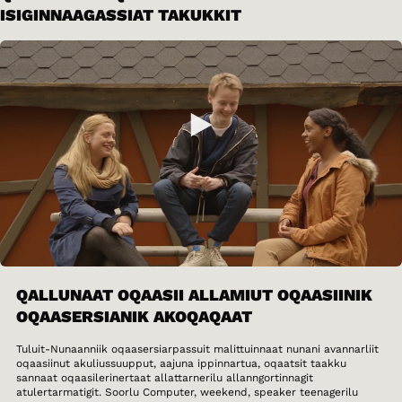
ISIGINNAAGASSIAT TAKUKKIT
QALLUNAAT OQAASII ALLAMIUT OQAASIINIK
OQAASERSIANIK AKOQAQAAT
Tuluit-Nunaanniik oqaasersiarpassuit malittuinnaat nunani avannarliit
oqaasiinut akuliussuupput, aajuna ippinnartua, oqaatsit taakku
sannaat oqaasilerinertaat allattarnerilu allanngortinnagit
atulertarmatigit. Soorlu Computer, weekend, speaker teenagerilu