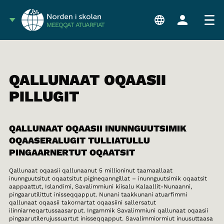
MEEQQAT ATUARFIAT
QALLUNAAT OQAASII
PILLUGIT
QALLUNAAT OQAASII INUNNGUUTSIMIK
OQAASERALUGIT TULLIATULLU
PINGAARNERTUT OQAATSIT
Qallunaat oqaasii qallunaanut 5 millioninut taamaallaat
inunnguutsitut oqaatsitut pigineqanngillat – inunnguutsimik oqaatsit
aappaattut, Islandimi, Savalimmiuni kiisalu Kalaallit-Nunaanni,
pingaarutilittut inisseqqapput. Nunani taakkunani atuarfimmi
qallunaat oqaasii takornartat oqaasiini sallersatut
ilinniarneqartussaasarput. Ingammik Savalimmiuni qallunaat oqaasii
pingaarutilerujussuartut inisseqqapput. Savalimmiormiut inuusuttaasa