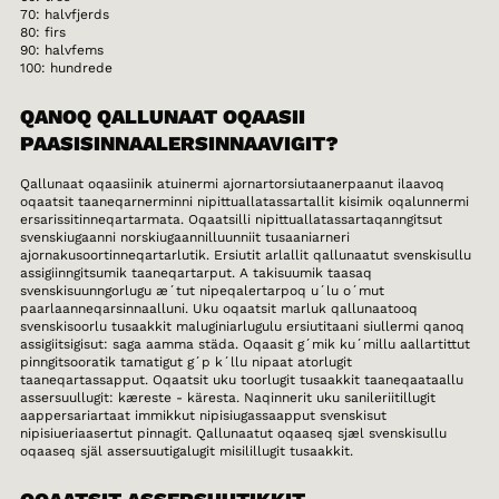
70: halvfjerds
80: firs
90: halvfems
100: hundrede
QANOQ QALLUNAAT OQAASII
PAASISINNAALERSINNAAVIGIT?
Qallunaat oqaasiinik atuinermi ajornartorsiutaanerpaanut ilaavoq
oqaatsit taaneqarnerminni nipittuallatassartallit kisimik oqalunnermi
ersarissitinneqartarmata. Oqaatsilli nipittuallatassartaqanngitsut
svenskiugaanni norskiugaannilluunniit tusaaniarneri
ajornakusoortinneqartarlutik. Ersiutit arlallit qallunaatut svenskisullu
assigiinngitsumik taaneqartarput. A takisuumik taasaq
svenskisuunngorlugu æ´tut nipeqalertarpoq u´lu o´mut
paarlaanneqarsinnaalluni. Uku oqaatsit marluk qallunaatooq
svenskisoorlu tusaakkit maluginiarlugulu ersiutitaani siullermi qanoq
assigiitsigisut: saga aamma städa. Oqaasit g´mik ku´millu aallartittut
pinngitsooratik tamatigut g´p k´llu nipaat atorlugit
taaneqartassapput. Oqaatsit uku toorlugit tusaakkit taaneqaataallu
assersuullugit: kæreste - käresta. Naqinnerit uku sanileriitillugit
aappersariartaat immikkut nipisiugassaapput svenskisut
nipisiueriaasertut pinnagit. Qallunaatut oqaaseq sjæl svenskisullu
oqaaseq själ assersuutigalugit misilillugit tusaakkit.