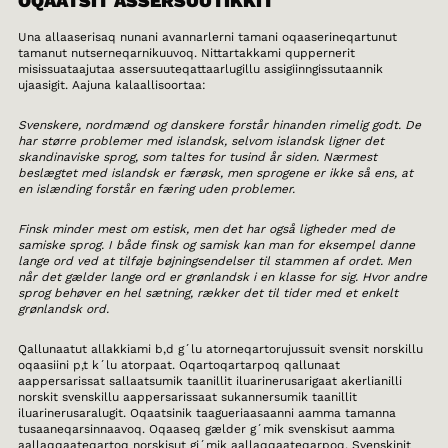
OQAATSIT ASSERSUUTIKKIT
Una allaaserisaq nunani avannarlerni tamani oqaaserineqartunut
tamanut nutserneqarnikuuvoq. Nittartakkami quppernerit
misissuataajutaa assersuuteqattaarlugillu assigiinngissutaannik
ujaasigit. Aajuna kalaallisoortaa:
Svenskere, nordmænd og danskere forstår hinanden rimelig godt. De
har større problemer med islandsk, selvom islandsk ligner det
skandinaviske sprog, som taltes for tusind år siden. Nærmest
beslægtet med islandsk er færøsk, men sprogene er ikke så ens, at
en islænding forstår en færing uden problemer.
Finsk minder mest om estisk, men det har også ligheder med de
samiske sprog. I både finsk og samisk kan man for eksempel danne
lange ord ved at tilføje bøjningsendelser til stammen af ordet. Men
når det gælder lange ord er grønlandsk i en klasse for sig. Hvor andre
sprog behøver en hel sætning, rækker det til tider med et enkelt
grønlandsk ord.
Qallunaatut allakkiami b,d g´lu atorneqartorujussuit svensit norskillu
oqaasiini p,t k´lu atorpaat. Oqartoqartarpoq qallunaat
aappersarissat sallaatsumik taanillit iluarinerusarigaat akerlianilli
norskit svenskillu aappersarissaat sukannersumik taanillit
iluarinerusaralugit. Oqaatsinik taagueriaasaanni aamma tamanna
tusaaneqarsinnaavoq. Oqaaseq gælder g´mik svenskisut aamma
aallaqqaateqartoq norskisut gj´mik aallaqqaateqarpoq. Svenskinit