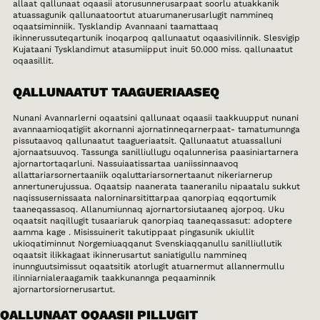
allaat qallunaat oqaasii atorusunnerusarpaat soorlu atuakkanik
atuassagunik qallunaatoortut atuarumanerusarlugit nammineq
oqaatsiminniik. Tysklandip Avannaani taamattaaq
ikinnerussuteqartunik inoqarpoq qallunaatut oqaasivilinnik. Slesvigip
Kujataani Tysklandimut atasumiipput inuit 50.000 miss. qallunaatut
oqaasillit.
QALLUNAATUT TAAGUERIAASEQ
Nunani Avannarlerni oqaatsini qallunaat oqaasii taakkuupput nunani
avannaamioqatigiit akornanni ajornatinneqarnerpaat- tamatumunnga
pissutaavoq qallunaatut taagueriaatsit. Qallunaatut atuassalluni
ajornaatsuuvoq. Tassunga sanilliullugu oqalunnerisa paasiniartarnera
ajornartortaqarluni. Nassuiaatissartaa uaniissinnaavoq
allattariarsornertaaniik oqaluttariarsornertaanut nikeriarnerup
annertunerujussua. Oqaatsip naanerata taaneranilu nipaatalu sukkut
naqissusernissaata nalorninarsitittarpaa qanorpiaq eqqortumik
taaneqassasoq. Allanumiunnaq ajornartorsiutaaneq ajorpoq. Uku
oqaatsit naqillugit tusaariaruk qanorpiaq taaneqassasut: adoptere
aamma kage . Misissuinerit takutippaat pingasunik ukiullit
ukioqatiminnut Norgemiuaqqanut Svenskiaqqanullu sanilliullutik
oqaatsit ilikkagaat ikinnerusartut saniatigullu nammineq
inunnguutsimissut oqaatsitik atorlugit atuarnermut allannermullu
ilinniarnialeraagamik taakkunannga peqaaminnik
ajornartorsiornerusartut.
QALLUNAAT OQAASII PILLUGIT