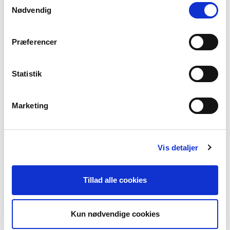
Nødvendig
5.-6. klassit
7.-9. klassit
Oqaatsit
Paasissutissaq
Isiginnaagassiat pisimasuinnik tunngavillit
Præferencer
Nunat Avannarliit oqaaserisanik ilisimasat
1-3 tiimit
Statistik
Marketing
Vis detaljer
Tillad alle cookies
Kun nødvendige cookies
QALLUNAAT OQAASII