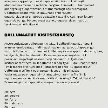
assersuutaapput qallunaat oqaasersiamissut nikisinnagit
atuliinnalersimasaat akerlianik norgemiut svenskillu taariaasaat
allanngorlugit oqaatsiminnut tulluarsarlugit atulersimagaat.
Oqaluttuarisaanermikkut qallunaat annertuumik
oqaasersiaqartarsimapput oqaatsinik allaniik. Ass. 1600-kkunni
oqaatsit bange, borger, angst alenelu oqaasersiaasimapput
tyskininngaanniik tigusat.
QALLUNAATUT KISITSERIAASEQ
Assersuutigalugu qallunaaq kisitsilluni aallartikkaangat nunani
avannarlermioqataat malinnaasinnaajunnaartarput. Aappaatigut
nalornisitsilertartut tallimanut killilerneqarsinnaapput halvtreds, tres,
halvfjerds, firs, halvfemsilu. Paasiuminaassinnaagaluarlutik
paasinartunngorlugit nassuiarneqarsinnaapput. Qallunaat
kisitseriaasaat tyve´miik aallaaveqarpoq tyvellu qallunaatut snes
´imik taaneqartarluni snes´i ataasersiut snes´ilu qasseersiut.
Qallunaat tres´imik oqaraangamik snes´init pingasut
katissimasarpaat oqaatsimut ataatsimut aamma firs´imik
oqaraangamik snes´it sisamat katissimasarlugit. Takusinnaaviuk?
Taamaanngippat oqaatsit alanngaarniarsariaqassavat:
20: tyve
30: tredive
40: fyrre
50: halvtreds
60: tres