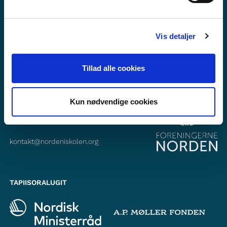
Facebook-ikkut malinnaavigisigut
Instagram-ikkut malinnaavigisigut
Vis detaljer
Tillad alle cookies
ATTAVEQARFISSAQ
Foreningerne Nordens Forbund
Vandkunsten 12
Kun nødvendige cookies
1467
København K
kontakt@nordeniskolen.org
TAPIISORALUGIT