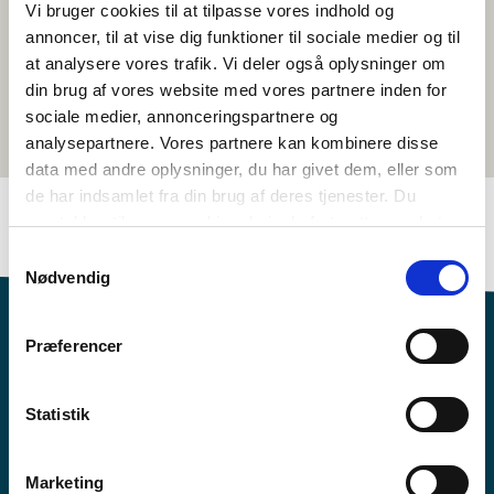
Vi bruger cookies til at tilpasse vores indhold og
annoncer, til at vise dig funktioner til sociale medier og til
at analysere vores trafik. Vi deler også oplysninger om
din brug af vores website med vores partnere inden for
sociale medier, annonceringspartnere og
analysepartnere. Vores partnere kan kombinere disse
data med andre oplysninger, du har givet dem, eller som
de har indsamlet fra din brug af deres tjenester. Du
samtykker til vores cookies, hvis du fortsætter med at
anvende vores hjemmeside.
Samtykkevalg
Nødvendig
Præferencer
Statistik
Norden i skolen pillugu ilisimasaqarnerorusuppit?
Nutaarsiassaatigut pisalikkit
Marketing