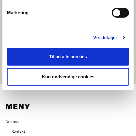
Bruk FireFox, Google Chrome eller Safari som nettlesar
Marketing
Bruk ei datamaskin med kamera/webcam og mikrofon
Registrer ein brukar (ein lærar registrerer klassen sin og gir
elevane sine ei registrerings-lenkje)
Vi tilrår at elevane nyttar headset
Vis detaljer
Skolechaten blir arrangert på bestemte datoar, så følg med
Tillad alle cookies
på
heimesida
og
Facebook
for info om neste chatrunde!
Kun nødvendige cookies
MENY
Om oss
Kontakt