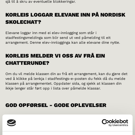
sjå til å skru av eventuelle blokkeringar.
KORLEIS LOGGAR ELEVANE INN PÅ NORDISK
SKOLECHAT?
Elevane loggar inn med ei elev-innlogging som står i
stadfestingsmeldinga som blir send ut ved påmelding til eit
arrangement. Denne elev-innlogginga kan alle elevane dine nytte.
KORLEIS MELDER VI OSS AV FRÅ EIN
CHATTERUNDE?
Om du vil melde klassen din av frå eit arrangement, kan du gjere det
ved å klikke på lenkja i stadfestings-e-posten du fekk då du melde
klassen på arrangementet. Oppdater sida, og sjekk at klassen din
ikkje lenger står ført opp i lista over påmelde klassar.
GOD OPFØRSEL - GODE OPLEVELSER
Nordisk Skolechat skal skabe gode oplevelser og nye venner – ikke
det modsatte. Norden i Skolen kræver derfor, at alle elever
behandler hinanden ordentligt og taler respektfuldt til hinanden. Vi
anbefaler, at man har en grundig diskussion om god opførsel på