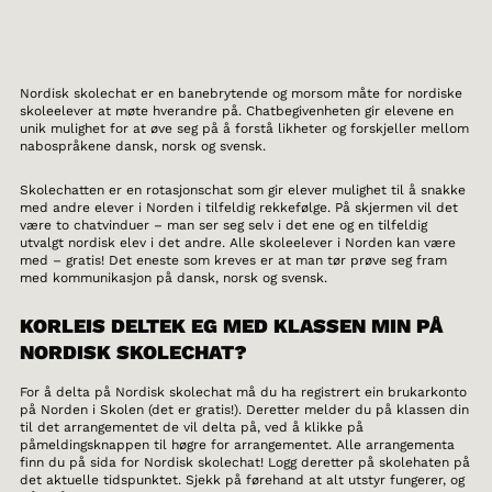
Nordisk skolechat er en banebrytende og morsom måte for nordiske
skoleelever at møte hverandre på. Chatbegivenheten gir elevene en
unik mulighet for at øve seg på å forstå likheter og forskjeller mellom
nabospråkene dansk, norsk og svensk.
Skolechatten er en rotasjonschat som gir elever mulighet til å snakke
med andre elever i Norden i tilfeldig rekkefølge. På skjermen vil det
være to chatvinduer – man ser seg selv i det ene og en tilfeldig
utvalgt nordisk elev i det andre. Alle skoleelever i Norden kan være
med – gratis! Det eneste som kreves er at man tør prøve seg fram
med kommunikasjon på dansk, norsk og svensk.
KORLEIS DELTEK EG MED KLASSEN MIN PÅ
NORDISK SKOLECHAT?
For å delta på Nordisk skolechat må du ha registrert ein brukarkonto
på Norden i Skolen (det er gratis!). Deretter melder du på klassen din
til det arrangementet de vil delta på, ved å klikke på
påmeldingsknappen til høgre for arrangementet. Alle arrangementa
finn du på sida for Nordisk skolechat! Logg deretter på skolehaten på
det aktuelle tidspunktet. Sjekk på førehand at alt utstyr fungerer, og