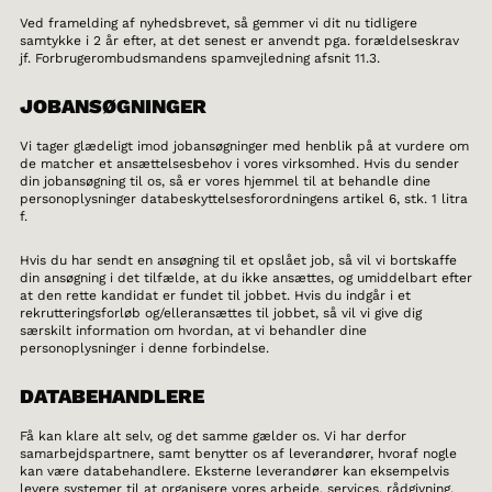
Ved framelding af nyhedsbrevet, så gemmer vi dit nu tidligere
samtykke i 2 år efter, at det senest er anvendt pga. forældelseskrav
jf. Forbrugerombudsmandens spamvejledning afsnit 11.3.
JOBANSØGNINGER
Vi tager glædeligt imod jobansøgninger med henblik på at vurdere om
de matcher et ansættelsesbehov i vores virksomhed. Hvis du sender
din jobansøgning til os, så er vores hjemmel til at behandle dine
personoplysninger databeskyttelsesforordningens artikel 6, stk. 1 litra
f.
Hvis du har sendt en ansøgning til et opslået job, så vil vi bortskaffe
din ansøgning i det tilfælde, at du ikke ansættes, og umiddelbart efter
at den rette kandidat er fundet til jobbet. Hvis du indgår i et
rekrutteringsforløb og/elleransættes til jobbet, så vil vi give dig
særskilt information om hvordan, at vi behandler dine
personoplysninger i denne forbindelse.
DATABEHANDLERE
Få kan klare alt selv, og det samme gælder os. Vi har derfor
samarbejdspartnere, samt benytter os af leverandører, hvoraf nogle
kan være databehandlere. Eksterne leverandører kan eksempelvis
levere systemer til at organisere vores arbejde, services, rådgivning,