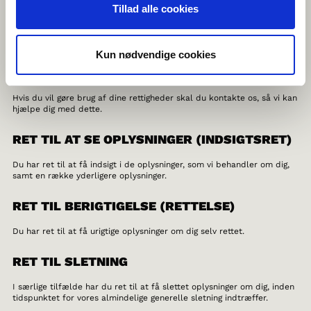
samt ved at gennemgå vores GDPR-procedurer med medarbejderne.
Tillad alle cookies
DE REGISTREREDES RETTIGHEDER
Kun nødvendige cookies
Du har efter databeskyttelsesforordningen en række rettigheder i
forhold til vores behandling af oplysninger om dig.
Hvis du vil gøre brug af dine rettigheder skal du kontakte os, så vi kan
hjælpe dig med dette.
RET TIL AT SE OPLYSNINGER (INDSIGTSRET)
Du har ret til at få indsigt i de oplysninger, som vi behandler om dig,
samt en række yderligere oplysninger.
RET TIL BERIGTIGELSE (RETTELSE)
Du har ret til at få urigtige oplysninger om dig selv rettet.
RET TIL SLETNING
I særlige tilfælde har du ret til at få slettet oplysninger om dig, inden
tidspunktet for vores almindelige generelle sletning indtræffer.