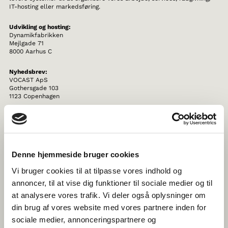
IT-hosting eller markedsføring.
Udvikling og hosting:
Dynamikfabrikken
Mejlgade 71
8000 Aarhus C
Nyhedsbrev:
VOCAST ApS
Gothersgade 103
1123 Copenhagen
Det er vores ansvar at sikre, at dine personoplysninger behandles
ordentligt. Derfor stiller vi høje krav til vores samarbejdspartnere, og
vores partnere skal garantere, at dine personoplysninger er beskyttet.
Vi indgår derfor aftaler herom med virksomheder (databehandlere),
Denne hjemmeside bruger cookies
der håndterer personoplysninger på vores vegne for at højne
sikkerheden af dine personoplysninger.
Vi bruger cookies til at tilpasse vores indhold og
annoncer, til at vise dig funktioner til sociale medier og til
VIDEREGIVELSE AF PERSONOPLYSNINGER
at analysere vores trafik. Vi deler også oplysninger om
din brug af vores website med vores partnere inden for
Vi videregiver ikke dine personoplysninger til tredjemand.
sociale medier, annonceringspartnere og