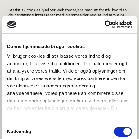
Statistisk cookies hjælper webstedsejere med at forstå, hvordan
de besøgende interagerer med hjemmesider ved at indsamle og
rapportere oplysninger anonymt.
Maksimal
Navn
Udbyder
Formål
opbevaringstid
Denne hjemmeside bruger cookies
_ga
Google
Registrerer et unikt ID,
2 år
Vi bruger cookies til at tilpasse vores indhold og
der anvendes til at
føre statistik over
annoncer, til at vise dig funktioner til sociale medier og til
hvordan den
at analysere vores trafik. Vi deler også oplysninger om
besøgende bruger
hjemmesiden.
din brug af vores website med vores partnere inden for
_ga_#
Google
Anvendes af Google
2 år
sociale medier, annonceringspartnere og
Analytics til at
analysepartnere. Vores partnere kan kombinere disse
indsamle data om
antallet af gange en
data med andre oplysninger, du har givet dem, eller som
bruger har besøgt
de har indsamlet fra din brug af deres tjenester. Du
hjemmesiden samt
datoer for første og
samtykker til vores cookies, hvis du fortsætter med at
seneste besøg.
anvende vores hjemmeside.
Samtykkevalg
_gat
Google
Anvendes af Google
1 dag
Nødvendig
Analytics til at drosle
hastigheden på