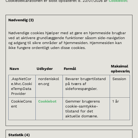
Cookiedeklarationen er sidst opdateret d. 23/07/2026 af
Cookiebot
:
Nødvendig (2)
Nødvendige cookies hjælper med at gøre en hjemmeside brugbar
ved at aktivere grundlæggende funktioner såsom side-navigation
og adgang til sikre områder af hjemmesiden. Hjemmesiden kan
ikke fungere ordentligt uden disse cookies.
Maksimal
Navn
Udbyder
Formål
opbevaringstid
.AspNetCor
nordeniskol
Bevarer brugertilstand
Session
e.Mvc.Cooki
en.org
på tværs af
eTempData
sideforespørgsler.
Provider
CookieCons
Cookiebot
Gemmer brugerens
1 år
ent
cookie-samtykke-
tilstand for det
aktuelle domæne.
Statistik (4)