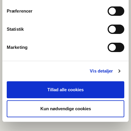
antallet af
forespørgsler til
Præferencer
serveren
_gid
Google
Registrerer et unikt ID,
1 dag
der anvendes til at
føre statistik over
Statistik
hvordan den
besøgende bruger
hjemmesiden.
Marketing
Uklassificeret (1)
Vis detaljer
Uklassificerede cookies er cookies, som vi er i færd med at
klassificere sammen med udbyderne af de enkelte cookies.
Tillad alle cookies
Maksimal
Navn
Udbyder
Formål
opbevaringstid
_CURRENT_
nordeniskol
Afventer
Session
Kun nødvendige cookies
CULTURE
en.org