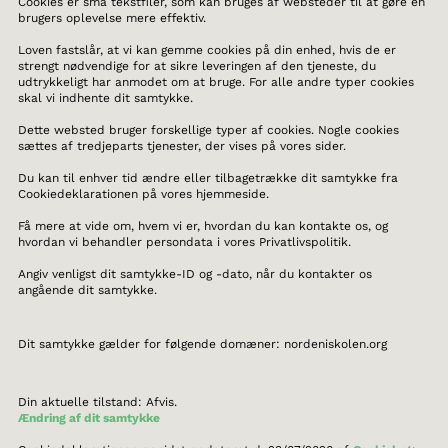
Cookies er små tekstfiler, som kan bruges af websteder til at gøre en
brugers oplevelse mere effektiv.
Loven fastslår, at vi kan gemme cookies på din enhed, hvis de er
strengt nødvendige for at sikre leveringen af den tjeneste, du
udtrykkeligt har anmodet om at bruge. For alle andre typer cookies
skal vi indhente dit samtykke.
Dette websted bruger forskellige typer af cookies. Nogle cookies
sættes af tredjeparts tjenester, der vises på vores sider.
Du kan til enhver tid ændre eller tilbagetrække dit samtykke fra
Cookiedeklarationen på vores hjemmeside.
Få mere at vide om, hvem vi er, hvordan du kan kontakte os, og
hvordan vi behandler persondata i vores Privatlivspolitik.
Angiv venligst dit samtykke-ID og -dato, når du kontakter os
angående dit samtykke.
Dit samtykke gælder for følgende domæner: nordeniskolen.org
Din aktuelle tilstand: Afvis.
Ændring af dit samtykke