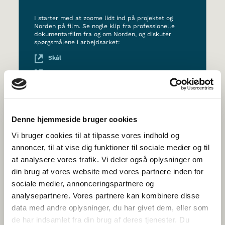
I starter med at zoome lidt ind på projektet og
Norden på film. Se nogle klip fra professionelle
dokumentarfilm fra og om Norden, og diskutér
spørgsmålene i arbejdsarket:
Skál
Hreiður
Tsumu – hvor går du hen med dine drømme?
Half&Half
Denne hjemmeside bruger cookies
Andre klip til inspiration (valgfrit):
Vi bruger cookies til at tilpasse vores indhold og
annoncer, til at vise dig funktioner til sociale medier og til
Havumetsän lapset
at analysere vores trafik. Vi deler også oplysninger om
Krigere
din brug af vores website med vores partnere inden for
sociale medier, annonceringspartnere og
analysepartnere. Vores partnere kan kombinere disse
Arbejdsark 1
data med andre oplysninger, du har givet dem, eller som
de har indsamlet fra din brug af deres tjenester. Du