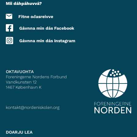
Mii dáhpáhuvvá?
Fitne ođasreivve
Gávnna min dás Facebook
Gávnna min dás Instagram
OKTAVUOHTA
Foreningerne Nordens Forbund
Vandkunsten 12
1467
København K
kontakt@nordeniskolen.org
DOARJU LEA