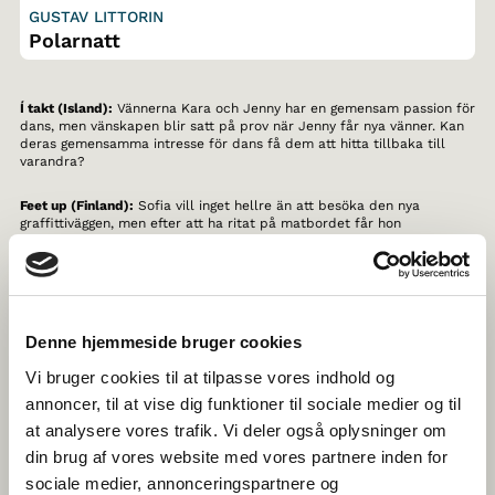
GUSTAV LITTORIN
Polarnatt
Í takt (Island):
Vännerna Kara och Jenny har en gemensam passion för
dans, men vänskapen blir satt på prov när Jenny får nya vänner. Kan
deras gemensamma intresse för dans få dem att hitta tillbaka till
varandra?
Feet up (Finland):
Sofia vill inget hellre än att besöka den nya
graffittiväggen, men efter att ha ritat på matbordet får hon
utegångsförbud. När natten kommer vänds tyngdkraften magiskt upp
och ner för alla barn – och plötsligt kan inget stoppa henne.
Skru (Danmark):
Två vänner står öga mot öga i den årliga
pingisturneringen. En film om vänskap, tävling och att följas åt.
Denne hjemmeside bruger cookies
Det nye huset (Norge):
En oväntad händelse gör att vännerna Astrid
Vi bruger cookies til at tilpasse vores indhold og
och Kristin blir osams. Det känns ovant att bråka eftersom de aldrig
brukar göra det. Hur ska de bli vänner igen?
annoncer, til at vise dig funktioner til sociale medier og til
at analysere vores trafik. Vi deler også oplysninger om
Polarnatt (Sverige):
I en intervju möter vi Bo och Arne, de två sista
din brug af vores website med vores partnere inden for
isbjörnarna på Arktis. Bo vill så gärna att isen ska komma tillbaka –
han sopsorterar och äter vegetariskt. Arne är mindre bekymrad över
sociale medier, annonceringspartnere og