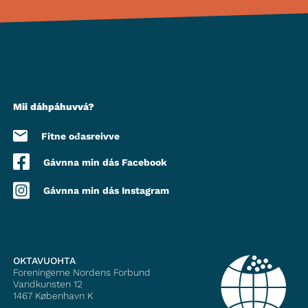
Mii dáhpáhuvvá?
Fitne ođasreivve
Gávnna min dás Facebook
Gávnna min dás Instagram
OKTAVUOHTA
Foreningerne Nordens Forbund
Vandkunsten 12
1467
København K