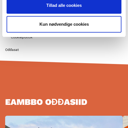
Nordisk samarbeid
Tillad alle cookies
Flere nordiske utdanningsaktører
Gör praktik hos oss
Kun nødvendige cookies
Privatlivspolitik og GDPR
Cookiepolitik
Ođđasat
EAMBBO OĐĐASIID