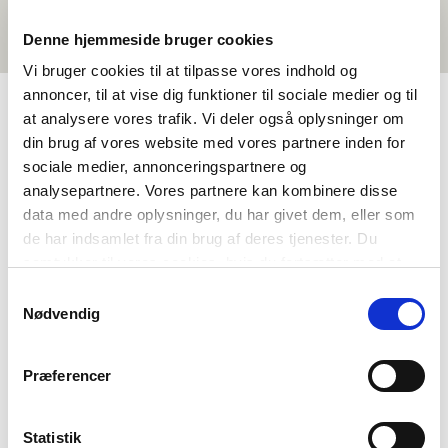
Denne hjemmeside bruger cookies
Vi bruger cookies til at tilpasse vores indhold og
annoncer, til at vise dig funktioner til sociale medier og til
at analysere vores trafik. Vi deler også oplysninger om
NORDEN I SKOLEN BIRRA
din brug af vores website med vores partnere inden for
sociale medier, annonceringspartnere og
analysepartnere. Vores partnere kan kombinere disse
Min birra
data med andre oplysninger, du har givet dem, eller som
Oktavuođadieđut
de har indsamlet fra din brug af deres tjenester. Du
samtykker til vores cookies, hvis du fortsætter med at
Foreningen Norden birra
anvende vores hjemmeside.
Samtykkevalg
Våre andre prosjekter
Nødvendig
Støttemoglegheiter
Nordisk samarbeid
Præferencer
Flere nordiske utdanningsaktører
Gör praktik hos oss
Statistik