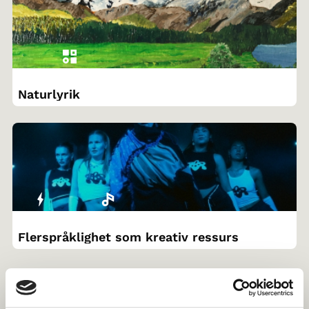
Naturlyrik
Flerspråklighet som kreativ ressurs
Er klassen din interessert i å gjennomføre skolebesøk i et annet
nordisk land? Gjennom Norden i skolen, kan dere
søke venneklasse
og lese mer om
støtteordninger
.