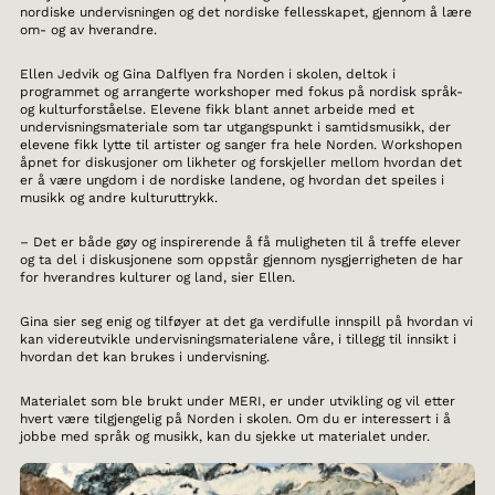
nordiske undervisningen og det nordiske fellesskapet, gjennom å lære
om- og av hverandre.
Ellen Jedvik og Gina Dalflyen fra Norden i skolen, deltok i
programmet og arrangerte workshoper med fokus på nordisk språk-
og kulturforståelse. Elevene fikk blant annet arbeide med et
undervisningsmateriale som tar utgangspunkt i samtidsmusikk, der
elevene fikk lytte til artister og sanger fra hele Norden. Workshopen
åpnet for diskusjoner om likheter og forskjeller mellom hvordan det
er å være ungdom i de nordiske landene, og hvordan det speiles i
musikk og andre kulturuttrykk.
– Det er både gøy og inspirerende å få muligheten til å treffe elever
og ta del i diskusjonene som oppstår gjennom nysgjerrigheten de har
for hverandres kulturer og land, sier Ellen.
Gina sier seg enig og tilføyer at det ga verdifulle innspill på hvordan vi
kan videreutvikle undervisningsmaterialene våre, i tillegg til innsikt i
hvordan det kan brukes i undervisning.
Materialet som ble brukt under MERI, er under utvikling og vil etter
hvert være tilgjengelig på Norden i skolen. Om du er interessert i å
jobbe med språk og musikk, kan du sjekke ut materialet under.