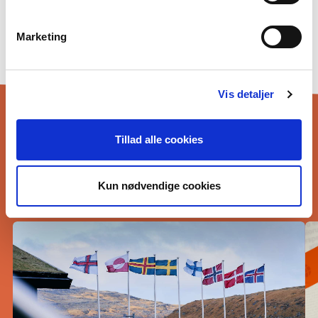
Privatlivspolitik og GDPR
Cookiepolitik
Marketing
Ođđasat
Vis detaljer
Tillad alle cookies
EAMBBO OĐĐASIID
Kun nødvendige cookies