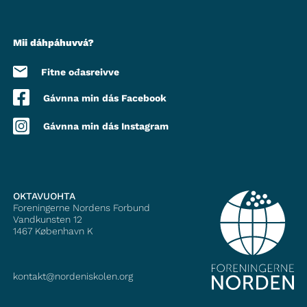
Mii dáhpáhuvvá?
Fitne ođasreivve
Gávnna min dás Facebook
Gávnna min dás Instagram
OKTAVUOHTA
Foreningerne Nordens Forbund
Vandkunsten 12
1467
København K
kontakt@nordeniskolen.org