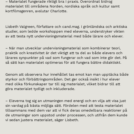
– Materialet fungerade riktigt bra i praxis. Överordnat bidrog
materialet till områdena Norden, nordiska språk och kultur samt
kortfilmsgenren, avslutar Charlotte.
Lisbeth Valgreen, författare och cand.mag. i grönländska och arktiska
studier, som ledde workshoppen med eleverna, understryker vikten
av att testa nytt undervisningsmaterial med både lärare och elever.
– När man utvecklar undervisningsmaterial som kombinerar teori,
praktik och kreativitet är det viktigt att ta del av både elevers och
lärares synpunkter på vad som fungerar och vad som inte gör det. På
så sätt kan materialet optimeras för att fungera bättre didaktiskt.
Genom att observera hur innehållet tas emot kan man upptäcka både
styrkor och förbättringsområden. Det ger också insikt i hur elever
med olika förkunskaper tar till sig materialet, vilket bidrar till att
göra materialet tydligt och inkluderade.
– Eleverna tog sig an utmaningen med energi och en vilja att visa just
sin vardag på bästa möjliga sätt. Fördelen med att testa materialet
tillsammans med dem var att vi fick deras omedelbara reaktioner på
de utmaningar som uppstod under processen, och utifrån dem kunde
vi sedan justera materialet, säger Lisbeth.