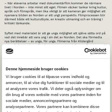
– När eleverna arbetar med dokumentärfilm kommer de närmare
livet i Norden – inte minst sitt eget. Filmen väcker tankar kring kultur,
språk och filmspråk, men lika viktigt är att kameran ger möjlighet att
nyansera bilden av Norden ur ett ungt perspektiv. Filmprocessen blir
därmed både ett kulturutbyte, en kreativ utmaning och en träning i
kritiskt tänkande.
Syftet med materialet är att ge unga möjlighet att själva sätta ord på
vad det innebär att vara ung i sin del av Norden. Det ska förmedla
nya berättelser – av unga, för unga. Filmerna från Kildergård
privatskola visar hur syftet kan omsättas i praktiken, enligt Sara Prahl
Larsen, projektledare för Norden på film på Det Danske Filminstitut.
– Eleverna på Kildegård privatskole var verkligen duktiga på att
reflektera över vad som upptar dem i vardagen. En grupp gjorde en
film om prestationspressen i skolan, medan en annan satte ord på
Denne hjemmeside bruger cookies
vad det egentligen innebär att ha tid för sig själv, säger hon.
Vi bruger cookies til at tilpasse vores indhold og
Eleverna skildrar sin egen vardag och närmiljö, samtidigt som de
annoncer, til at vise dig funktioner til sociale medier og til
bjuder in till reflektion över hur deras liv liknar eller skiljer sig åt från
at analysere vores trafik. Vi deler også oplysninger om
andra unga i Norden.
din brug af vores website med vores partnere inden for
– Jag tror att det kan vara både roligt och lärorikt för eleverna att
sociale medier, annonceringspartnere og
upptäcka om det är samma saker som upptar andra unga i Norden –
analysepartnere. Vores partnere kan kombinere disse
eller om unga i, till exempel Östgrönland, går och grubblar över något
helt annat. Genom att få syn på både skillnader och likheter kommer