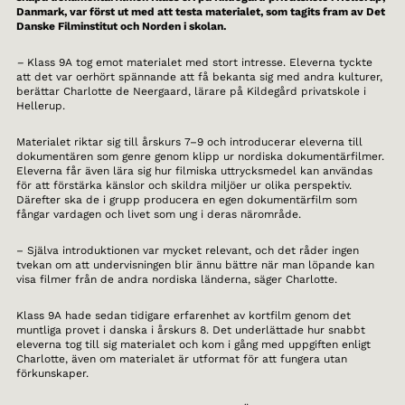
Danmark, var först ut med att testa materialet, som tagits fram av Det
Danske Filminstitut och Norden i skolan.
–
Klass 9A tog emot materialet med stort intresse. Eleverna tyckte
att det var oerhört spännande att få bekanta sig med andra kulturer,
berättar Charlotte de Neergaard, lärare på Kildegård privatskole i
Hellerup.
Materialet riktar sig till årskurs 7–9 och introducerar eleverna till
dokumentären som genre genom klipp ur nordiska dokumentärfilmer.
Eleverna får även lära sig hur filmiska uttrycksmedel kan användas
för att förstärka känslor och skildra miljöer ur olika perspektiv.
Därefter ska de i grupp producera en egen dokumentärfilm som
fångar vardagen och livet som ung i deras närområde.
– Själva introduktionen var mycket relevant, och det råder ingen
tvekan om att undervisningen blir ännu bättre när man löpande kan
visa filmer från de andra nordiska länderna, säger Charlotte.
Klass 9A hade sedan tidigare erfarenhet av kortfilm genom det
muntliga provet i danska i årskurs 8. Det underlättade hur snabbt
eleverna tog till sig materialet och kom i gång med uppgiften enligt
Charlotte, även om materialet är utformat för att fungera utan
förkunskaper.