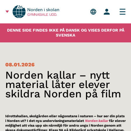
GYMNASIALE UDD.
DENNE SIDE FINDES IKKE PÅ DANSK OG VISES DERFOR PÅ
SVENSKA
08.01.2026
Norden kallar – nytt
material låter elever
skildra Norden på film
Idrottshallen, skolgården eller någonstans i naturen – hur ser din plats
i Norden ut? I det nya undervisningsmaterialet
Norden kallar
får elever
möjlighet att visa upp sin närmiljö för andra unga i Norden genom att
skapa dokumentärfilmer. Klass 9A på Kildegård privatskole i Hellerup,