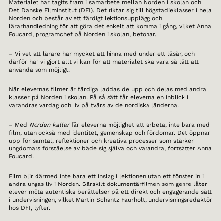
Materialet har tagits fram i samarbete mellan Norden i skolan och
Det Danske Filminstitut (DFI). Det riktar sig till högstadieklasser i hela
Norden och består av ett färdigt lektionsupplägg och
lärarhandledning för att göra det enkelt att komma i gång, vilket Anna
Foucard, programchef på Norden i skolan, betonar.
– Vi vet att lärare har mycket att hinna med under ett läsår, och
därför har vi gjort allt vi kan för att materialet ska vara så lätt att
använda som möjligt.
När elevernas filmer är färdiga laddas de upp och delas med andra
klasser på Norden i skolan. På så sätt får eleverna en inblick i
varandras vardag och liv på tvärs av de nordiska länderna.
– Med
Norden kallar
får eleverna möjlighet att arbeta, inte bara med
film, utan också med identitet, gemenskap och fördomar. Det öppnar
upp för samtal, reflektioner och kreativa processer som stärker
ungdomars förståelse av både sig själva och varandra, fortsätter Anna
Foucard.
Film blir därmed inte bara ett inslag i lektionen utan ett fönster in i
andra ungas liv i Norden. Särskilt dokumentärfilmen som genre låter
elever möta autentiska berättelser på ett direkt och engagerande sätt
i undervisningen, vilket Martin Schantz Faurholt, undervisningsredaktör
hos DFI, lyfter.