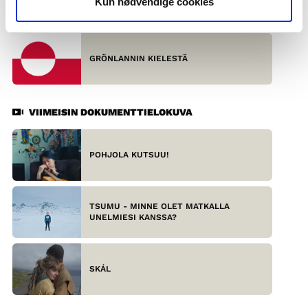
Kun nødvendige cookies
SAAMELAISKIELISTÄ
GRÖNLANNIN KIELESTÄ
VIIMEISIN DOKUMENTTIELOKUVA
POHJOLA KUTSUU!
TSUMU - MINNE OLET MATKALLA
UNELMIESI KANSSA?
SKÁL