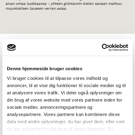
aivan omaa luokkaansa - yhteen grönlannin kielen sanaan mahtuu
muunkielisen lauseen verran asiaa.
TAGS
5.-6. luokka
7.-9. luokka
Kielenopetus
Denne hjemmeside bruger cookies
Tietokirjallinen teksti
Dokumenttielokuva
Vi bruger cookies til at tilpasse vores indhold og
Pohjoismaisten kielten tuntemus
1-3 oppituntia
annoncer, til at vise dig funktioner til sociale medier og til
at analysere vores trafik. Vi deler også oplysninger om
din brug af vores website med vores partnere inden for
sociale medier, annonceringspartnere og
analysepartnere. Vores partnere kan kombinere disse
data med andre oplysninger, du har givet dem, eller som
de har indsamlet fra din brug af deres tjenester. Du