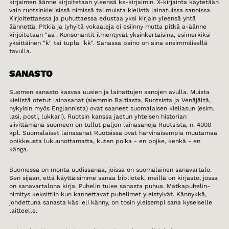
kirjaimen äänne kirjoitetaan yleensä ks-kirjaimin. X-kirjainta käytetään
vain ruotsinkielisissä nimissä tai muista kielistä lainatuissa sanoissa.
Kirjoitettaessa ja puhuttaessa edustaa yksi kirjain yleensä yhtä
äännettä. Pitkiä ja lyhyitä vokaaleja ei esiinny mutta pitkä a-äänne
kirjoitetaan "aa". Konsonantit ilmentyvät yksinkertaisina, esimerkiksi
yksittäinen "k" tai tupla "kk". Sanassa paino on aina ensimmäisellä
tavulla.
SANASTO
Suomen sanasto kasvaa uusien ja lainattujen sanojen avulla. Muista
kielistä otetut lainasanat (aiemmin Baltiasta, Ruotsista ja Venäjältä,
nykyisin myös Englannista) ovat saaneet suomalaisen kieliasun (esim.
lasi, posti, lukkari). Ruotsin kanssa jaetun yhteisen historian
siivittämänä suomeen on tullut paljon lainasanoja Ruotsista, n. 4000
kpl. Suomalaiset lainasanat Ruotsissa ovat harvinaisempia muutamaa
poikkeusta lukuunottamatta, kuten poika - en pojke, kenkä - en
känga.
Suomessa on monta uudissanaa, joissa on suomalainen sanavartalo.
Sen sijaan, että käyttäisimme sanaa bibliotek, meillä on kirjasto, jossa
on sanavartalona kirja. Puhelin tulee sanasta puhua. Matkapuhelin-
nimitys keksittiin kun kannettavat puhelimet yleistyivät. Kännykkä,
johdettuna sanasta käsi eli känny, on tosin yleisempi sana kyseiselle
laitteelle.