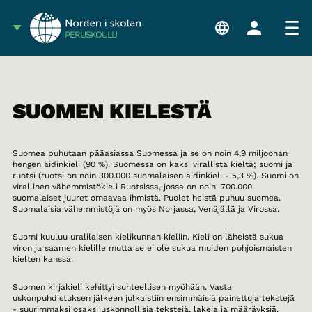
PERUSKOULU
SUOMEN KIELESTÄ
Suomea puhutaan pääasiassa Suomessa ja se on noin 4,9 miljoonan
hengen äidinkieli (90 %). Suomessa on kaksi virallista kieltä; suomi ja
ruotsi (ruotsi on noin 300.000 suomalaisen äidinkieli - 5,3 %). Suomi on
virallinen vähemmistökieli Ruotsissa, jossa on noin. 700.000
suomalaiset juuret omaavaa ihmistä. Puolet heistä puhuu suomea.
Suomalaisia vähemmistöjä on myös Norjassa, Venäjällä ja Virossa.
Suomi kuuluu uralilaisen kielikunnan kieliin. Kieli on läheistä sukua
viron ja saamen kielille mutta se ei ole sukua muiden pohjoismaisten
kielten kanssa.
Suomen kirjakieli kehittyi suhteellisen myöhään. Vasta
uskonpuhdistuksen jälkeen julkaistiin ensimmäisiä painettuja tekstejä
- suurimmaksi osaksi uskonnollisia tekstejä, lakeja ja määräyksiä.