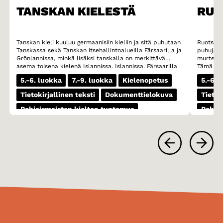
TANSKAN KIELESTÄ
RUO
Tanskan kieli kuuluu germaanisiin kieliin ja sitä puhutaan
Ruotsi o
Tanskassa sekä Tanskan itsehallintoalueilla Färsaarilla ja
puhujalla
Grönlannissa, minkä lisäksi tanskalla on merkittävä
murteese
asema toisena kielenä Islannissa. Islannissa, Färsaarilla
Tämä mur
ja Grönlannissa kaikkien koululaisten on opiskeltava
murteet 
5.-6. luokka
7.-9. luokka
Kielenopetus
5.-6. 
tanskaa vieraana kielenä. Erityisesti Färsaarilla tanskan
ovat esim
asema on vahva ja moni färsaarelaisnuori lukee jopa
Skoonen 
Tietokirjallinen teksti
Dokumenttielokuva
Tietok
mieluummin kirjoja tanskaksi kuin omalla äidinkielellään
äänteest
fäärillä.
vokaaliyh
Pohjoismaisten kielten tuntemus
Pohjoi
(esimerki
(kivi) sija
1-3 oppituntia
1-3 op