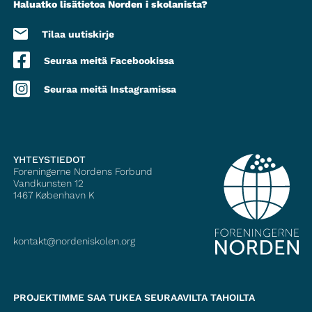
Haluatko lisätietoa Norden i skolanista?
Tilaa uutiskirje
Seuraa meitä Facebookissa
Seuraa meitä Instagramissa
YHTEYSTIEDOT
Foreningerne Nordens Forbund
Vandkunsten 12
1467
København K
kontakt@nordeniskolen.org
PROJEKTIMME SAA TUKEA SEURAAVILTA TAHOILTA