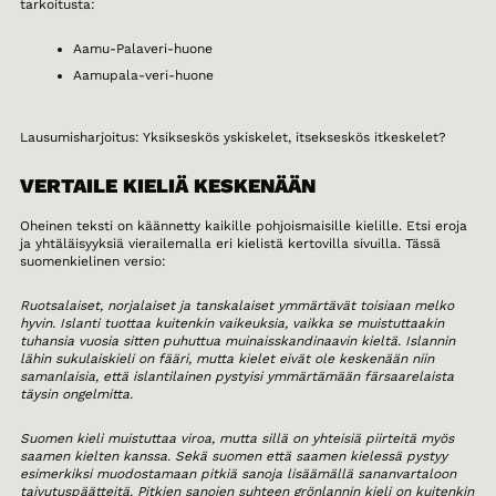
tarkoitusta:
Aamu-Palaveri-huone
Aamupala-veri-huone
Lausumisharjoitus: Yksikseskös yskiskelet, itsekseskös itkeskelet?
VERTAILE KIELIÄ KESKENÄÄN
Oheinen teksti on käännetty kaikille pohjoismaisille kielille. Etsi eroja
ja yhtäläisyyksiä vierailemalla eri kielistä kertovilla sivuilla. Tässä
suomenkielinen versio:
Ruotsalaiset, norjalaiset ja tanskalaiset ymmärtävät toisiaan melko
hyvin. Islanti tuottaa kuitenkin vaikeuksia, vaikka se muistuttaakin
tuhansia vuosia sitten puhuttua muinaisskandinaavin kieltä. Islannin
lähin sukulaiskieli on fääri, mutta kielet eivät ole keskenään niin
samanlaisia, että islantilainen pystyisi ymmärtämään färsaarelaista
täysin ongelmitta.
Suomen kieli muistuttaa viroa, mutta sillä on yhteisiä piirteitä myös
saamen kielten kanssa. Sekä suomen että saamen kielessä pystyy
esimerkiksi muodostamaan pitkiä sanoja lisäämällä sananvartaloon
taivutuspäätteitä. Pitkien sanojen suhteen grönlannin kieli on kuitenkin