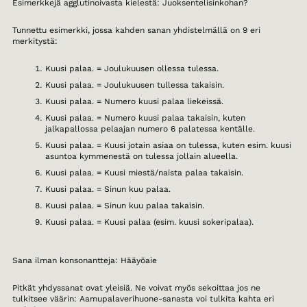
Esimerkkejä agglutinoivasta kielestä: Juoksentelisinkohan?
Tunnettu esimerkki, jossa kahden sanan yhdistelmällä on 9 eri
merkitystä:
Kuusi palaa. = Joulukuusen ollessa tulessa.
Kuusi palaa. = Joulukuusen tullessa takaisin.
Kuusi palaa. = Numero kuusi palaa liekeissä.
Kuusi palaa. = Numero kuusi palaa takaisin, kuten
jalkapallossa pelaajan numero 6 palatessa kentälle.
Kuusi palaa. = Kuusi jotain asiaa on tulessa, kuten esim. kuusi
asuntoa kymmenestä on tulessa jollain alueella.
Kuusi palaa. = Kuusi miestä/naista palaa takaisin.
Kuusi palaa. = Sinun kuu palaa.
Kuusi palaa. = Sinun kuu palaa takaisin.
Kuusi palaa. = Kuusi palaa (esim. kuusi sokeripalaa).
Sana ilman konsonantteja: Hääyöaie
Pitkät yhdyssanat ovat yleisiä. Ne voivat myös sekoittaa jos ne
tulkitsee väärin: Aamupalaverihuone-sanasta voi tulkita kahta eri