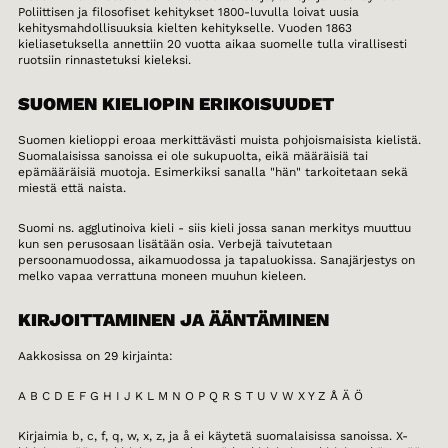
Poliittisen ja filosofiset kehitykset 1800-luvulla loivat uusia
kehitysmahdollisuuksia kielten kehitykselle. Vuoden 1863
kieliasetuksella annettiin 20 vuotta aikaa suomelle tulla virallisesti
ruotsiin rinnastetuksi kieleksi.
SUOMEN KIELIOPIN ERIKOISUUDET
Suomen kielioppi eroaa merkittävästi muista pohjoismaisista kielistä.
Suomalaisissa sanoissa ei ole sukupuolta, eikä määräisiä tai
epämääräisiä muotoja. Esimerkiksi sanalla "hän" tarkoitetaan sekä
miestä että naista.
Suomi ns. agglutinoiva kieli - siis kieli jossa sanan merkitys muuttuu
kun sen perusosaan lisätään osia. Verbejä taivutetaan
persoonamuodossa, aikamuodossa ja tapaluokissa. Sanajärjestys on
melko vapaa verrattuna moneen muuhun kieleen.
KIRJOITTAMINEN JA ÄÄNTÄMINEN
Aakkosissa on 29 kirjainta:
A B C D E F G H I J K L M N O P Q R S T U V W X Y Z Å Ä Ö
Kirjaimia b, c, f, q, w, x, z, ja å ei käytetä suomalaisissa sanoissa. X-