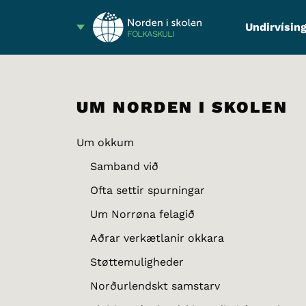
Undirvísing
FÓLKASKÚLI
UM NORDEN I SKOLEN
Um okkum
Samband við
Ofta settir spurningar
Um Norrøna felagið
Aðrar verkætlanir okkara
Støttemuligheder
Norðurlendskt samstarv