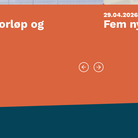
29.04.2026
forløp og
Fem ny