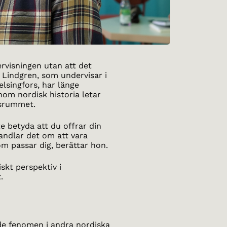
ervisningen utan att det
a Lindgren, som undervisar i
lsingfors, har länge
nom nordisk historia letar
assrummet.
te betyda att du offrar din
handlar det om att vara
m passar dig, berättar hon.
iskt perspektiv i
.
e fenomen i andra nordiska