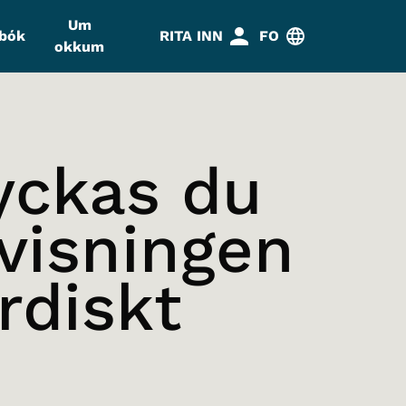
Um
abók
RITA INN
FO
okkum
yckas du
visningen
rdiskt