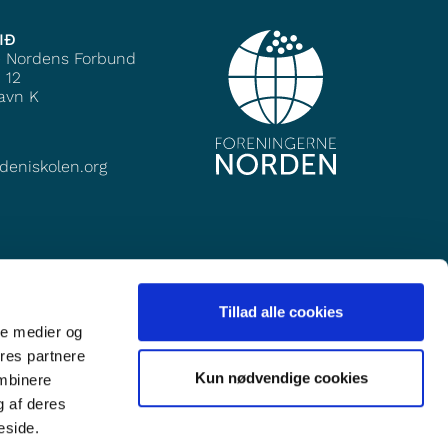
IÐ
e Nordens Forbund
 12
avn K
deniskolen.org
Tillad alle cookies
ale medier og
ores partnere
Kun nødvendige cookies
ombinere
g af deres
eside.