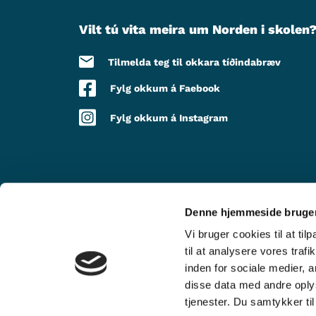
Vilt tú vita meira um Norden i skolen
Tilmelda teg til okkara tíðindabræv
Fylg okkum á Faebook
Fylg okkum á Instagram
Denne hjemmeside bruger
VIÐ STUÐLI FRÁ
Vi bruger cookies til at til
til at analysere vores tra
inden for sociale medier,
disse data med andre oplys
tjenester. Du samtykker t