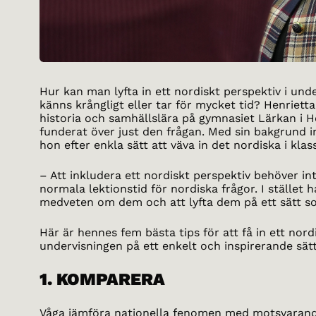
Hur kan man lyfta in ett nordiskt perspektiv i und
känns krångligt eller tar för mycket tid? Henriett
historia och samhällslära på gymnasiet Lärkan i He
funderat över just den frågan. Med sin bakgrund i
hon efter enkla sätt att väva in det nordiska i kl
– Att inkludera ett nordiskt perspektiv behöver in
normala lektionstid för nordiska frågor. I stället 
medveten om dem och att lyfta dem på ett sätt so
Här är hennes fem bästa tips för att få in ett nord
undervisningen på ett enkelt och inspirerande sätt
1. KOMPARERA
Våga jämföra nationella fenomen med motsvarand