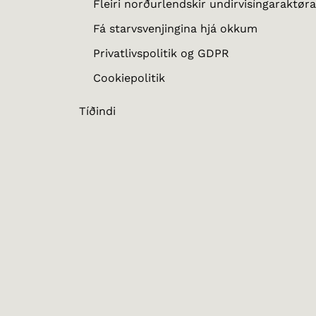
Fleiri norðurlendskir undirvisíngaraktøra
Fá starvsvenjingina hjá okkum
Privatlivspolitik og GDPR
Cookiepolitik
Tíðindi