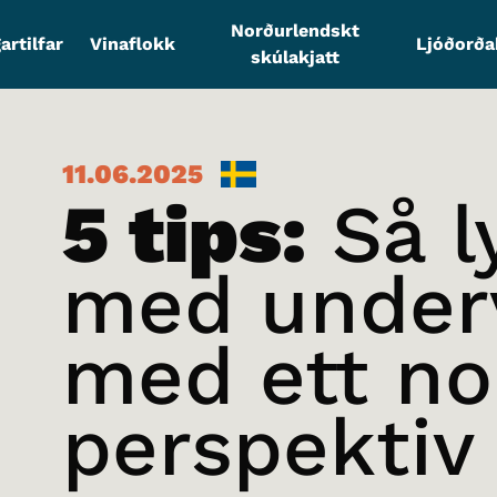
Norðurlendskt
artilfar
Vinaflokk
Ljóðorð
skúlakjatt
11.06.2025
5 tips:
Så l
med under
med ett no
perspektiv