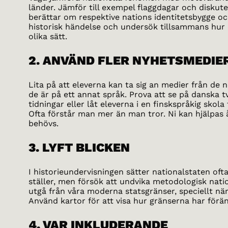
länder. Jämför till exempel flaggdagar och disku
berättar om respektive nations identitetsbygge och 
historisk händelse och undersök tillsammans hur
olika sätt.
2. ANVÄND FLER NYHETSMEDIE
Lita på att eleverna kan ta sig an medier från de
de är på ett annat språk. Prova att se på danska t
tidningar eller låt eleverna i en finskspråkig skola
Ofta förstår man mer än man tror. Ni kan hjälpas 
behövs.
3. LYFT BLICKEN
I historieundervisningen sätter nationalstaten ofta
ställer, men försök att undvika metodologisk natio
utgå från våra moderna statsgränser, speciellt när 
Använd kartor för att visa hur gränserna har förä
4. VAR INKLUDERANDE