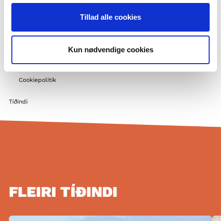
Støttemuligheder
Tillad alle cookies
Norðurlendskt samstarv
Fleiri norðurlendskir undirvisíngaraktørar
Fá starvsvenjingina hjá okkum
Kun nødvendige cookies
Privatlivspolitik og GDPR
Cookiepolitik
Tíðindi
FLEIRI TÍÐINDI