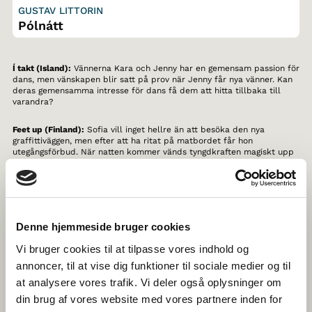
GUSTAV LITTORIN
Pólnátt
Í takt (Island):
Vännerna Kara och Jenny har en gemensam passion för
dans, men vänskapen blir satt på prov när Jenny får nya vänner. Kan
deras gemensamma intresse för dans få dem att hitta tillbaka till
varandra?
Feet up (Finland):
Sofia vill inget hellre än att besöka den nya
graffittiväggen, men efter att ha ritat på matbordet får hon
utegångsförbud. När natten kommer vänds tyngdkraften magiskt upp
och ner för alla barn – och plötsligt kan inget stoppa henne.
Skru (Danmark):
Två vänner står öga mot öga i den årliga
pingisturneringen. En film om vänskap, tävling och att följas åt.
Denne hjemmeside bruger cookies
Det nye huset (Norge):
En oväntad händelse gör att vännerna Astrid
och Kristin blir osams. Det känns ovant att bråka eftersom de aldrig
Vi bruger cookies til at tilpasse vores indhold og
brukar göra det. Hur ska de bli vänner igen?
annoncer, til at vise dig funktioner til sociale medier og til
Polarnatt (Sverige):
I en intervju möter vi Bo och Arne, de två sista
at analysere vores trafik. Vi deler også oplysninger om
isbjörnarna på Arktis. Bo vill så gärna att isen ska komma tillbaka –
din brug af vores website med vores partnere inden for
han sopsorterar och äter vegetariskt. Arne är mindre bekymrad över