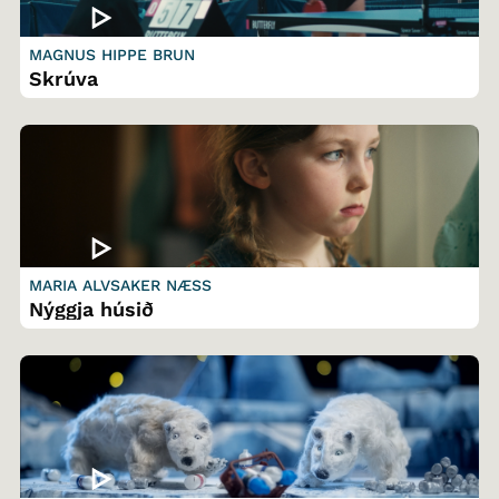
MAGNUS HIPPE BRUN
Skrúva
MARIA ALVSAKER NÆSS
Nýggja húsið