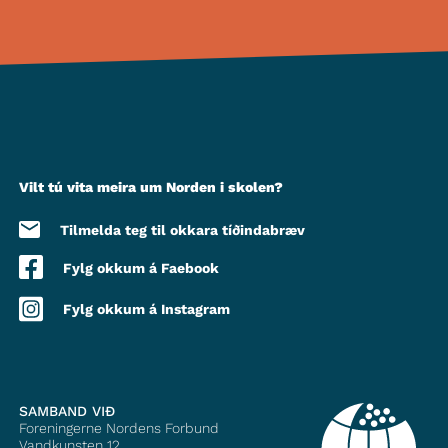
Vilt tú vita meira um Norden i skolen?
Tilmelda teg til okkara tíðindabræv
Fylg okkum á Faebook
Fylg okkum á Instagram
SAMBAND VIÐ
Foreningerne Nordens Forbund
Vandkunsten 12